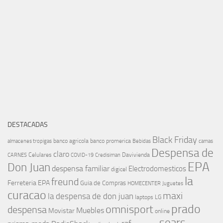
DESTACADAS
Black Friday
banco agricola
banco promerica
almacenes tropigas
Bebidas
camas
Despensa de
claro
Celulares
Davivienda
CARNES
COVID-19
Credisiman
EPA
Don Juan
despensa familiar
Electrodomesticos
digicel
la
freund
Ferreteria EPA
Guia de Compras
HOMECENTER
Juguetes
curacao
maxi
la despensa de don juan
laptops
LG
prado
omnisport
despensa
Muebles
Movistar
online
sears