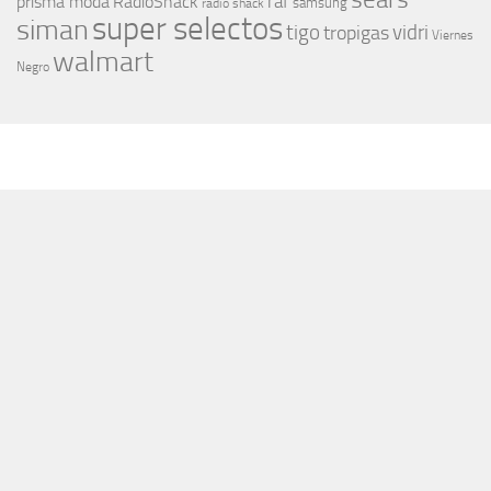
raf
prisma moda
RadioShack
samsung
radio shack
super selectos
siman
tigo
vidri
tropigas
Viernes
walmart
Negro
MÁS