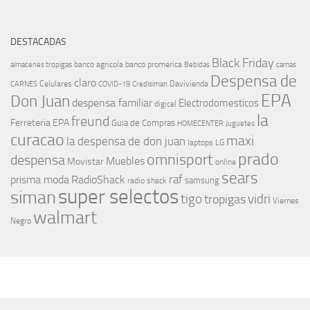
DESTACADAS
Black Friday
banco agricola
banco promerica
almacenes tropigas
Bebidas
camas
Despensa de
claro
Celulares
Davivienda
CARNES
COVID-19
Credisiman
EPA
Don Juan
despensa familiar
Electrodomesticos
digicel
la
freund
Ferreteria EPA
Guia de Compras
HOMECENTER
Juguetes
curacao
maxi
la despensa de don juan
laptops
LG
prado
omnisport
despensa
Muebles
Movistar
online
sears
raf
prisma moda
RadioShack
samsung
radio shack
super selectos
siman
tigo
vidri
tropigas
Viernes
walmart
Negro
MÁS