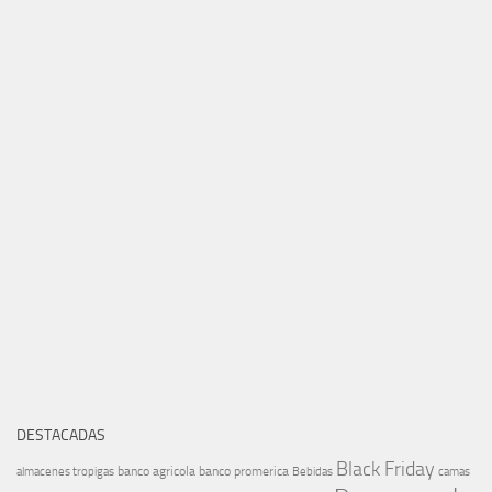
DESTACADAS
Black Friday
banco agricola
banco promerica
almacenes tropigas
Bebidas
camas