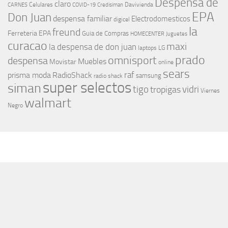
Despensa de
claro
Celulares
Davivienda
CARNES
COVID-19
Credisiman
EPA
Don Juan
despensa familiar
Electrodomesticos
digicel
la
freund
Ferreteria EPA
Guia de Compras
HOMECENTER
Juguetes
curacao
maxi
la despensa de don juan
laptops
LG
prado
omnisport
despensa
Muebles
Movistar
online
sears
raf
prisma moda
RadioShack
samsung
radio shack
super selectos
siman
tigo
vidri
tropigas
Viernes
walmart
Negro
MÁS