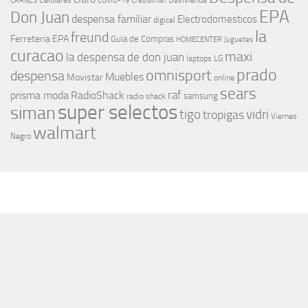
Celulares
Davivienda
CARNES
COVID-19
Credisiman
EPA
Don Juan
despensa familiar
Electrodomesticos
digicel
la
freund
Ferreteria EPA
Guia de Compras
HOMECENTER
Juguetes
curacao
maxi
la despensa de don juan
laptops
LG
prado
omnisport
despensa
Muebles
Movistar
online
sears
raf
prisma moda
RadioShack
samsung
radio shack
super selectos
siman
tigo
vidri
tropigas
Viernes
walmart
Negro
MÁS