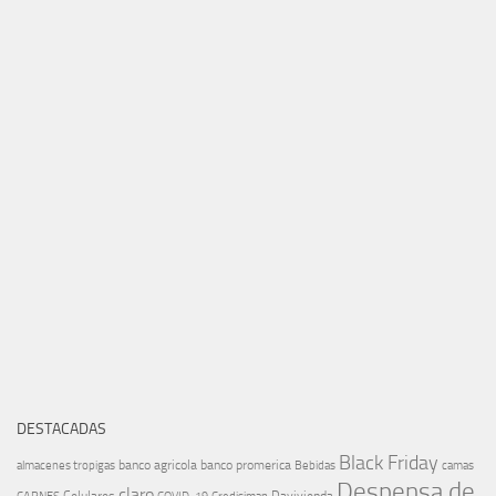
DESTACADAS
Black Friday
banco agricola
banco promerica
almacenes tropigas
Bebidas
camas
Despensa de
claro