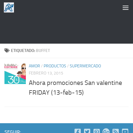
Saltar al contenido
ETIQUETADO:
BUFFET
AMOR
/
PRODUCTOS
/
SUPERMERCADO
FEBRERO 13, 2015
Ahora promociones San valentine
FRIDAY (13-feb-15)
SEGUIR: