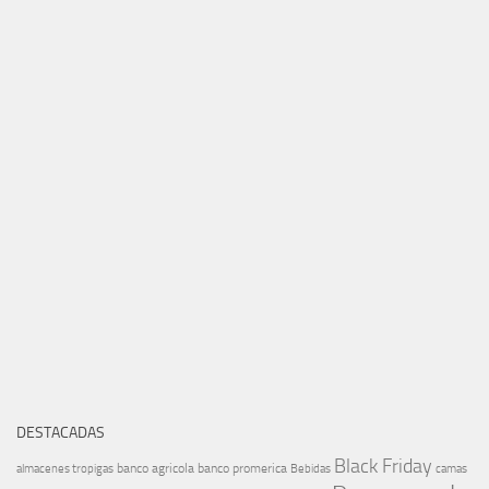
DESTACADAS
Black Friday
banco agricola
banco promerica
almacenes tropigas
Bebidas
camas