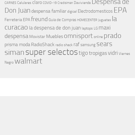
Despensa de
claro
Celulares
Davivienda
CARNES
COVID-19
Credisiman
EPA
Don Juan
despensa familiar
Electrodomesticos
digicel
la
freund
Ferreteria EPA
Guia de Compras
HOMECENTER
Juguetes
curacao
maxi
la despensa de don juan
laptops
LG
prado
omnisport
despensa
Muebles
Movistar
online
sears
raf
prisma moda
RadioShack
samsung
radio shack
super selectos
siman
tigo
vidri
tropigas
Viernes
walmart
Negro
MÁS