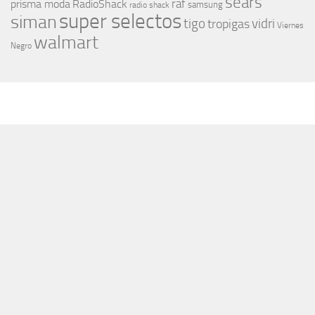
sears
raf
prisma moda
RadioShack
samsung
radio shack
super selectos
siman
tigo
vidri
tropigas
Viernes
walmart
Negro
MÁS