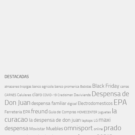
DESTACADAS
Black Friday
banco agricola
banco promerica
almacenes tropigas
Bebidas
camas
Despensa de
claro
Celulares
Davivienda
CARNES
COVID-19
Credisiman
EPA
Don Juan
despensa familiar
Electrodomesticos
digicel
la
freund
Ferreteria EPA
Guia de Compras
HOMECENTER
Juguetes
curacao
maxi
la despensa de don juan
laptops
LG
prado
omnisport
despensa
Muebles
Movistar
online