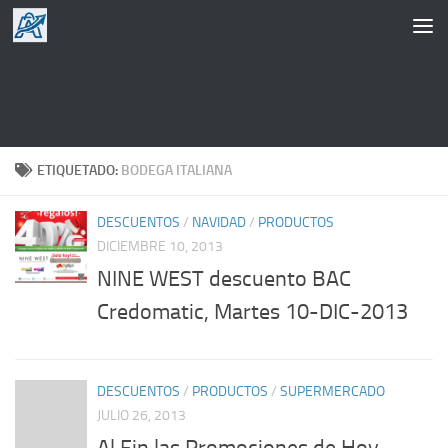
Saltar al contenido
ETIQUETADO:
BODEGA ITALIANA
DESCUENTOS
/
NAVIDAD
/
PRODUCTOS
DICIEMBRE 10, 2013
NINE WEST descuento BAC
Credomatic, Martes 10-DIC-2013
DESCUENTOS
/
PRODUCTOS
/
SUPERMERCADO
JULIO 26, 2013