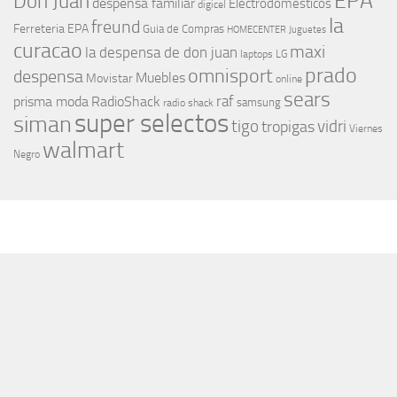
EPA
Don Juan
despensa familiar
Electrodomesticos
digicel
la
freund
Ferreteria EPA
Guia de Compras
HOMECENTER
Juguetes
curacao
maxi
la despensa de don juan
laptops
LG
prado
omnisport
despensa
Muebles
Movistar
online
sears
raf
prisma moda
RadioShack
samsung
radio shack
super selectos
siman
tigo
vidri
tropigas
Viernes
walmart
Negro
MÁS