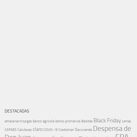
DESTACADAS
Black Friday
banco agricola
banco promerica
almacenes tropigas
Bebidas
camas
Despensa de
claro
Celulares
Davivienda
CARNES
COVID-19
Credisiman