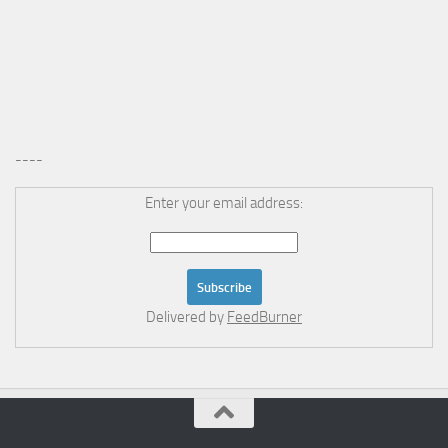
----
Enter your email address:
Delivered by
FeedBurner