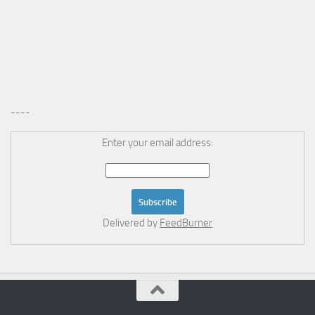
----
Enter your email address:
Delivered by
FeedBurner