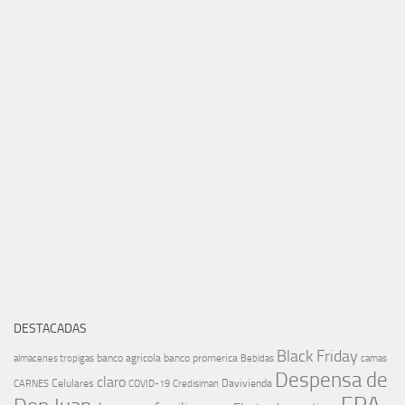
DESTACADAS
Black Friday
banco agricola
banco promerica
almacenes tropigas
Bebidas
camas
Despensa de
claro
Celulares
Davivienda
CARNES
COVID-19
Credisiman