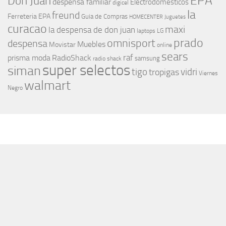
EPA
Don Juan
despensa familiar
Electrodomesticos
digicel
la
freund
Ferreteria EPA
Guia de Compras
HOMECENTER
Juguetes
curacao
maxi
la despensa de don juan
laptops
LG
prado
omnisport
despensa
Muebles
Movistar
online
sears
raf
prisma moda
RadioShack
samsung
radio shack
super selectos
siman
tigo
vidri
tropigas
Viernes
walmart
Negro
MÁS