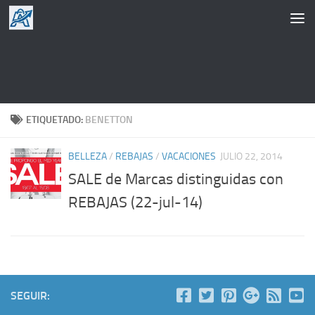
Saltar al contenido
ETIQUETADO:
BENETTON
BELLEZA
/
REBAJAS
/
VACACIONES
JULIO 22, 2014
SALE de Marcas distinguidas con
REBAJAS (22-jul-14)
SEGUIR: