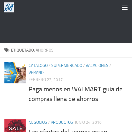
Saltar al contenido
ETIQUETADO:
AHORROS
CATALOGO
/
SUPERMERCADO
/
VACACIONES
/
VERANO
FEBRERO 23, 2017
Paga menos en WALMART guia de
compras llena de ahorros
NEGOCIOS
/
PRODUCTOS
JUNIO 24, 2016