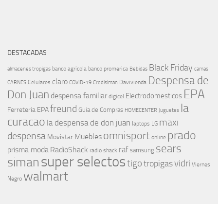
DESTACADAS
Black Friday
banco agricola
banco promerica
almacenes tropigas
Bebidas
camas
Despensa de
claro
Celulares
Davivienda
CARNES
COVID-19
Credisiman
EPA
Don Juan
despensa familiar
Electrodomesticos
digicel
la
freund
Ferreteria EPA
Guia de Compras
HOMECENTER
Juguetes
curacao
maxi
la despensa de don juan
laptops
LG
prado
omnisport
despensa
Muebles
Movistar
online
sears
raf
prisma moda
RadioShack
samsung
radio shack
super selectos
siman
tigo
vidri
tropigas
Viernes
walmart
Negro