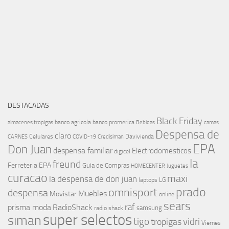
DESTACADAS
Black Friday
banco agricola
banco promerica
almacenes tropigas
Bebidas
camas
Despensa de
claro
Celulares
Davivienda
CARNES
COVID-19
Credisiman
EPA
Don Juan
despensa familiar
Electrodomesticos
digicel
la
freund
Ferreteria EPA
Guia de Compras
HOMECENTER
Juguetes
curacao
maxi
la despensa de don juan
laptops
LG
prado
omnisport
despensa
Muebles
Movistar
online
sears
raf
prisma moda
RadioShack
samsung
radio shack
super selectos
siman
tigo
vidri
tropigas
Viernes