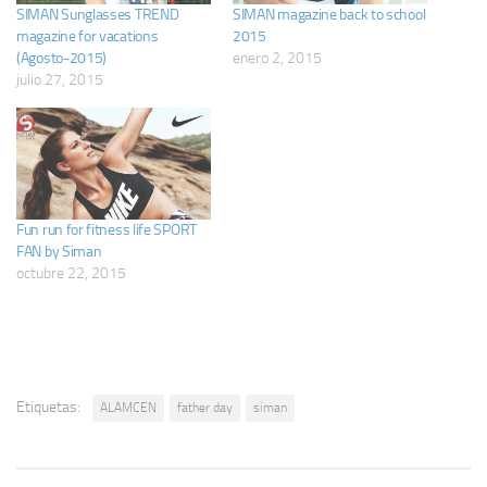
SIMAN Sunglasses TREND
SIMAN magazine back to school
magazine for vacations
2015
(Agosto-2015)
enero 2, 2015
julio 27, 2015
Fun run for fitness life SPORT
FAN by Siman
octubre 22, 2015
Etiquetas:
ALAMCEN
father day
siman