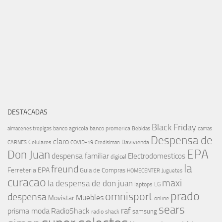
DESTACADAS
Black Friday
banco agricola
banco promerica
almacenes tropigas
Bebidas
camas
Despensa de
claro
Celulares
Davivienda
CARNES
COVID-19
Credisiman
EPA
Don Juan
despensa familiar
Electrodomesticos
digicel
la
freund
Ferreteria EPA
Guia de Compras
HOMECENTER
Juguetes
curacao
maxi
la despensa de don juan
laptops
LG
prado
omnisport
despensa
Muebles
Movistar
online
sears
raf
prisma moda
RadioShack
samsung
radio shack