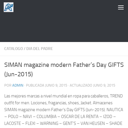
Saltar al contenido
CATALOGO
/
DIA DEL PADRE
SIMAN magazine modern Father’s Day GIFTS
(Jun-2015)
POR
ADMIN
· PUBLICADA
JUNIO 9, 2015
· ACTUALIZADO
JUNIO 9, 2015
Las mejores marcas a nivel mundial en ropa para caballeros, TREND
outfit for men. Lociones, fragancias, shoes, Jacket. Almacenes
SIMAN magazine modern Father’s Day GIFTS (Jun-2015). NAUTICA
– POLO – NAVI – COLUMBIA – OSCAR DE LA RENTA – IZOD –
LACOSTE – FLEXI – WARNING – GENT’S – VAN HEUSEN – SHADE