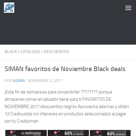
Saltar al contenido
BLACK
/
CATALOGO
/
DESCUENTOS
SIMAN favoritos de Noviembre Black deals
POR
ADMIN
·
NOVIEMBRE 3, 2017
¡Este fin de semana es para consentirte! ???????? porque
almacenes siman el salvador tiene para ti FAVORITOS DE
NOVIEMBRE 2017 descuentos negros Aprovecha ademas y obtén
12 Credicuotas sin intereses en productos seleccionados al pagar
con tu Credisiman.