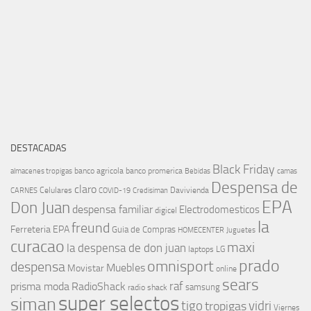
DESTACADAS
Black Friday
banco agricola
banco promerica
almacenes tropigas
Bebidas
camas
Despensa de
claro
Celulares
Davivienda
CARNES
COVID-19
Credisiman
EPA
Don Juan
despensa familiar
Electrodomesticos
digicel
la
freund
Ferreteria EPA
Guia de Compras
HOMECENTER
Juguetes
curacao
maxi
la despensa de don juan
laptops
LG
prado
omnisport
despensa
Muebles
Movistar
online
sears
raf
prisma moda
RadioShack
samsung
radio shack
super selectos
siman
tigo
vidri
tropigas
Viernes