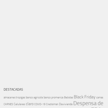
DESTACADAS
Black Friday
banco agricola
banco promerica
almacenes tropigas
Bebidas
camas
Despensa de
claro
Celulares
Davivienda
CARNES
COVID-19
Credisiman