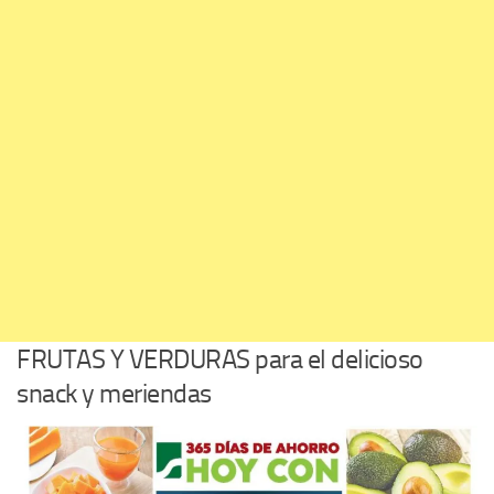
FRUTAS Y VERDURAS para el delicioso
snack y meriendas