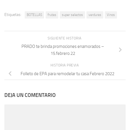
Etiquetas:
BOTELLAS
frutas
super selectos
verduras
Vinos
SIGUIENTE HISTORIA
PRADO te brinda promociones enamorados –
15.febrero.22
HISTORIA PREVIA
Folleto de EPA para remodelar tu casa Febrero 2022
DEJA UN COMENTARIO