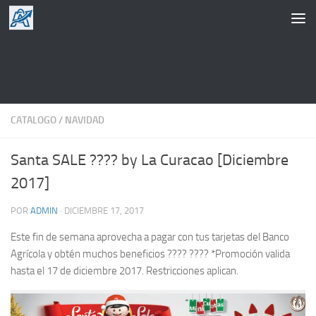
Saltar al contenido
CATALOGO
/
NAVIDAD
Santa SALE ???? by La Curacao [Diciembre
2017]
POR
ADMIN
·
DICIEMBRE 17, 2017
Este fin de semana aprovecha a pagar con tus tarjetas del Banco
Agrícola y obtén muchos beneficios ???? ???? *Promoción valida
hasta el 17 de diciembre 2017. Restricciones aplican.