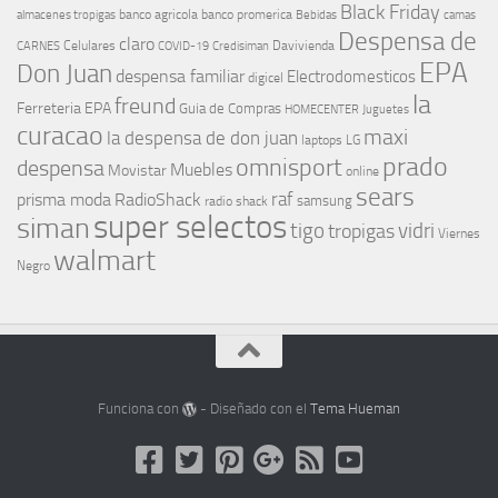
Black Friday
banco agricola
banco promerica
almacenes tropigas
Bebidas
camas
Despensa de
claro
Celulares
Davivienda
CARNES
COVID-19
Credisiman
EPA
Don Juan
despensa familiar
Electrodomesticos
digicel
la
freund
Ferreteria EPA
Guia de Compras
HOMECENTER
Juguetes
curacao
maxi
la despensa de don juan
laptops
LG
prado
omnisport
despensa
Muebles
Movistar
online
sears
raf
prisma moda
RadioShack
samsung
radio shack
super selectos
siman
tigo
vidri
tropigas
Viernes
walmart
Negro
Funciona con
- Diseñado con el
Tema Hueman