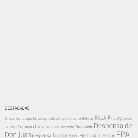
DESTACADAS
Black Friday
banco agricola
banco promerica
almacenes tropigas
Bebidas
camas
Despensa de
claro
Celulares
Davivienda
CARNES
COVID-19
Credisiman
EPA
Don Juan
despensa familiar
Electrodomesticos
digicel