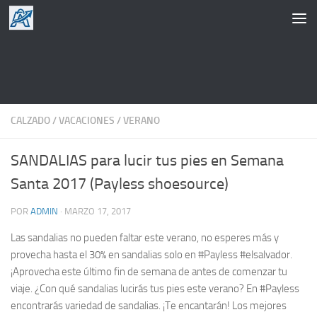
Saltar al contenido
CALZADO
/
VACACIONES
/
VERANO
SANDALIAS para lucir tus pies en Semana
Santa 2017 (Payless shoesource)
POR
ADMIN
·
MARZO 17, 2017
Las sandalias no pueden faltar este verano, no esperes más y
provecha hasta el 30% en sandalias solo en #Payless #elsalvador.
¡Aprovecha este último fin de semana de antes de comenzar tu
viaje. ¿Con qué sandalias lucirás tus pies este verano? En #Payless
encontrarás variedad de sandalias. ¡Te encantarán! Los mejores