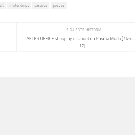
SA
mister donut
pasteles
postres
SIGUIENTE HISTORIA
AFTER OFFICE shopping discount en Prisma Moda [14-di
17]