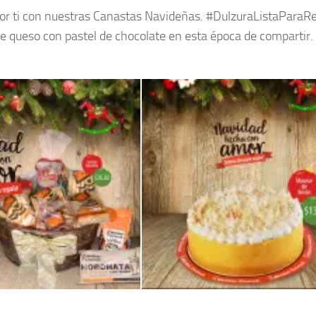
 por ti con nuestras Canastas Navideñas. #DulzuraListaParaR
 de queso con pastel de chocolate en esta época de compartir.
Canasta Navideña 2017 de MisterDonut el salvador