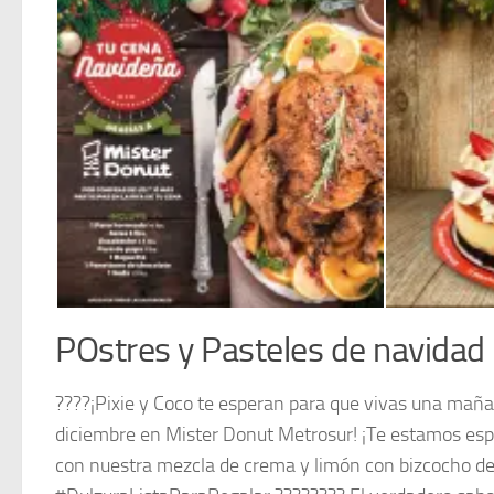
Participa en la rifa de una cena horneada de mister donut
POstres y Pasteles de navidad
????¡Pixie y Coco te esperan para que vivas una maña
diciembre en Mister Donut Metrosur! ¡Te estamos es
con nuestra mezcla de crema y limón con bizcocho de 