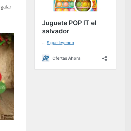
egalar
Mister DOnut Postres de navidad Mousse de limon