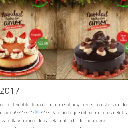
Mister DOnut Postres de navidad EL IMPOSIBLE de fresa
 2017
na inolvidable llena de mucho sabor y diversión este sábado
perando!????????
???? Dale un toque diferente a tus celebr
vainilla y remojo de canela, cubierto de merengue.