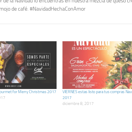
r de la Navidad lo encuentras en nuestra mezcla de queso c
y remojo de café. #NavidadHechaConAmor
ourmet for Merry Christmas 2017
VIERNES estas listo para tus compras Na
017
2017
diciembre 8, 2017