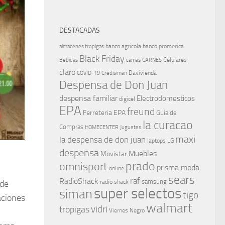
DESTACADAS
banco agricola
banco promerica
almacenes tropigas
Black Friday
Celulares
Bebidas
camas
CARNES
claro
Davivienda
COVID-19
Credisiman
Despensa de Don Juan
despensa familiar
Electrodomesticos
digicel
EPA
freund
Ferreteria EPA
Guia de
la curacao
Compras
HOMECENTER
Juguetes
maxi
la despensa de don juan
laptops
LG
despensa
Mister Donut Postres de navidad PASTEL de snickers
Muebles
Movistar
prado
omnisport
prisma moda
online
sears
raf
RadioShack
samsung
 de
radio shack
super selectos
siman
tigo
aciones
walmart
vidri
tropigas
Viernes Negro