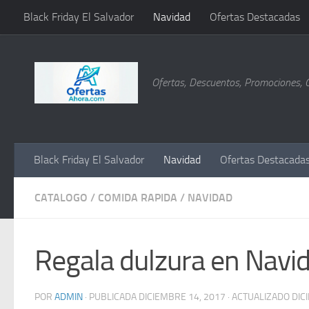
Black Friday El Salvador
Navidad
Ofertas Destacadas
Saltar al contenido
Ofertas, Descuentos, Promociones, 
Black Friday El Salvador
Navidad
Ofertas Destacada
CATALOGO
/
COMIDA RAPIDA
/
NAVIDAD
Regala dulzura en Nav
POR
ADMIN
· PUBLICADA
DICIEMBRE 14, 2017
· ACTUALIZADO
DIC