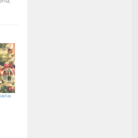
rema,
videñas