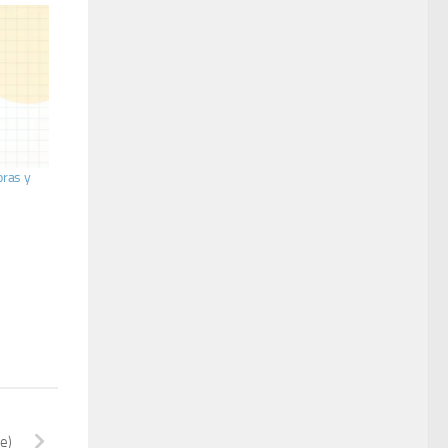
oras y
e)