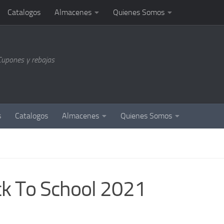
Catalogos
Almacenes
Quienes Somos
Cupones y rebajas
s
Catalogos
Almacenes
Quienes Somos
ck To School 2021