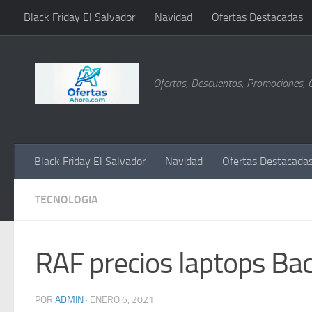
Black Friday El Salvador
Navidad
Ofertas Destacadas
Saltar al contenido
Ofertas, Descuentos, Promociones, 
Black Friday El Salvador
Navidad
Ofertas Destacada
TECNOLOGIA
RAF precios laptops Ba
POR
ADMIN
·
ENERO 6, 2021