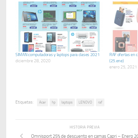
SIMAN computadoras y laptops para clases 2021
RAF ofertas en 
diciembre 28, 2020
(25.ene)
enero 25, 2021
Etiquetas:
Acer
hp
laptops
LENOVO
raf
HISTORIA PREVIA
Omnisport 25% de descuento en camas Capri – Enero 2