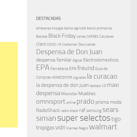
DESTACADAS
banco agricola
banco promerica
almacenes tropigas
Black Friday
Celulares
Bebidas
camas
CARNES
claro
Davivienda
COVID-19
Credisiman
Despensa de Don Juan
despensa familiar
Electrodomesticos
digicel
EPA
freund
Ferreteria EPA
Guia de
la curacao
Compras
HOMECENTER
Juguetes
maxi
la despensa de don juan
laptops
LG
despensa
Muebles
Movistar
prado
omnisport
prisma moda
online
sears
raf
RadioShack
samsung
radio shack
super selectos
siman
tigo
walmart
vidri
tropigas
Viernes Negro