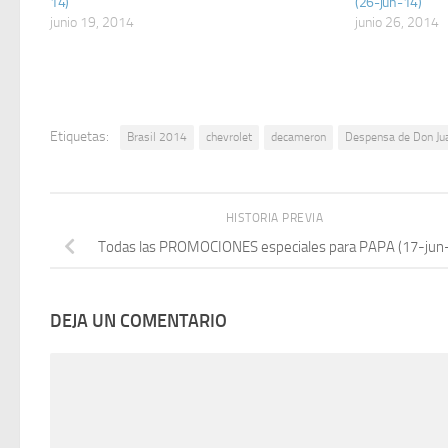
14)
(26-jun-14)
junio 19, 2014
junio 26, 2014
Etiquetas:
Brasil 2014
chevrolet
decameron
Despensa de Don Ju
HISTORIA PREVIA
Todas las PROMOCIONES especiales para PAPA (17-jun
DEJA UN COMENTARIO