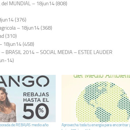
a del MUNDIAL – 18jun14 (808)
8jun14 (376)
agricola – 18jun14 (368)
ad (310)
– 18jun14 (458)
 – BRASIL 2014 – SOCIAL MEDIA – ESTEE LAUDER
jun-14)
mporada de REBAJAS medio año
Aprovecha toda tu energia para encontrar 