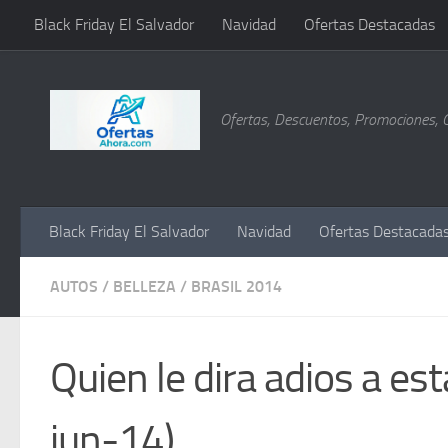
Black Friday El Salvador
Navidad
Ofertas Destacadas
Saltar al contenido
Ofertas, Descuentos, Promociones, 
Black Friday El Salvador
Navidad
Ofertas Destacada
AUTOS
/
BELLEZA
/
BRASIL 2014
Quien le dira adios a est
jun-14)