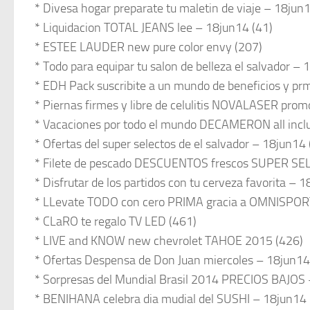
* Divesa hogar preparate tu maletin de viaje – 18jun
* Liquidacion TOTAL JEANS lee – 18jun14 (41)
* ESTEE LAUDER new pure color envy (207)
* Todo para equipar tu salon de belleza el salvador –
* EDH Pack suscribite a un mundo de beneficios y pr
* Piernas firmes y libre de celulitis NOVALASER pro
* Vacaciones por todo el mundo DECAMERON all inclus
* Ofertas del super selectos de el salvador – 18jun14
* Filete de pescado DESCUENTOS frescos SUPER SE
* Disfrutar de los partidos con tu cerveza favorita – 
* LLevate TODO con cero PRIMA gracia a OMNISPOR
* CLaRO te regalo TV LED (461)
* LIVE and KNOW new chevrolet TAHOE 2015 (426)
* Ofertas Despensa de Don Juan miercoles – 18jun14
* Sorpresas del Mundial Brasil 2014 PRECIOS BAJOS 
* BENIHANA celebra dia mudial del SUSHI – 18jun14 