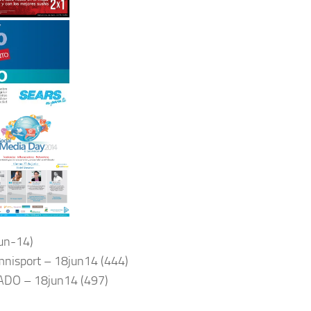
jun-14)
mnisport – 18jun14 (444)
RADO – 18jun14 (497)