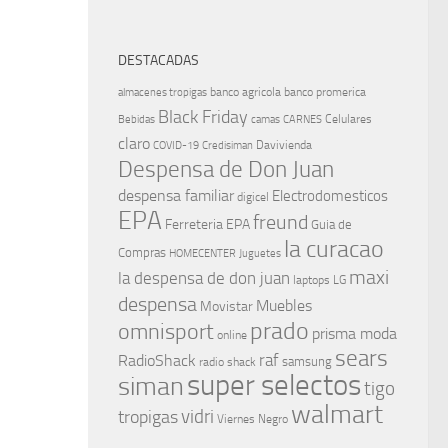
DESTACADAS
banco agricola
banco promerica
almacenes tropigas
Black Friday
Celulares
Bebidas
camas
CARNES
claro
Davivienda
COVID-19
Credisiman
Despensa de Don Juan
despensa familiar
Electrodomesticos
digicel
EPA
freund
Ferreteria EPA
Guia de
la curacao
Compras
HOMECENTER
Juguetes
maxi
la despensa de don juan
laptops
LG
despensa
Muebles
Movistar
prado
omnisport
prisma moda
online
sears
raf
RadioShack
samsung
radio shack
super selectos
siman
tigo
walmart
vidri
tropigas
Viernes Negro