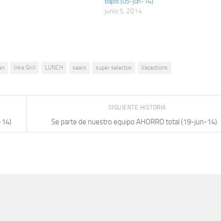
bajos (05-jun-14)
junio 5, 2014
an
Inka Grill
LUNCH
sears
super selectos
Vacactions
SIGUIENTE HISTORIA
-14)
Se parte de nuestro equipo AHORRO total (19-jun-14)