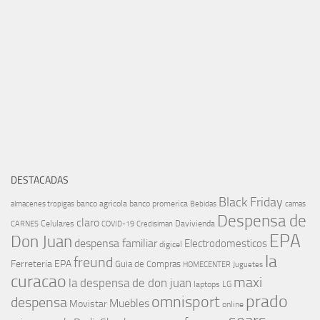
DESTACADAS
Black Friday
banco agricola
banco promerica
almacenes tropigas
Bebidas
camas
Despensa de
claro
Celulares
Davivienda
CARNES
COVID-19
Credisiman
EPA
Don Juan
despensa familiar
Electrodomesticos
digicel
la
freund
Ferreteria EPA
Guia de Compras
HOMECENTER
Juguetes
curacao
maxi
la despensa de don juan
laptops
LG
prado
omnisport
despensa
Muebles
Movistar
online