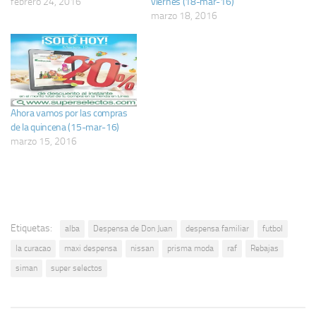
febrero 24, 2016
viernes (18-mar-16)
marzo 18, 2016
Ahora vamos por las compras
de la quincena (15-mar-16)
marzo 15, 2016
Etiquetas:
alba
Despensa de Don Juan
despensa familiar
futbol
la curacao
maxi despensa
nissan
prisma moda
raf
Rebajas
siman
super selectos