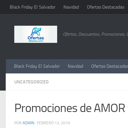
Black Friday El Salvador
Navidad
Ofertas Destacadas
Saltar al contenido
Ofertas, Descuentos, Promociones, 
Black Friday El Salvador
Navidad
Ofertas Destacada
UNCATEGORIZED
Promociones de AMOR
POR
ADMIN
·
FEBRERO 13, 2019