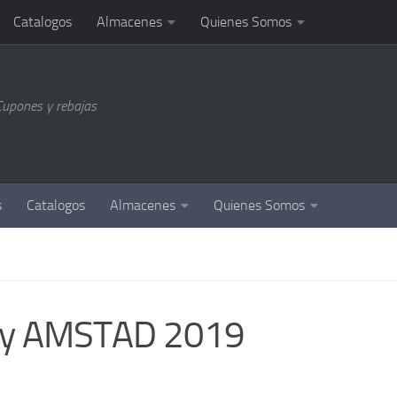
Catalogos
Almacenes
Quienes Somos
Cupones y rebajas
s
Catalogos
Almacenes
Quienes Somos
 y AMSTAD 2019