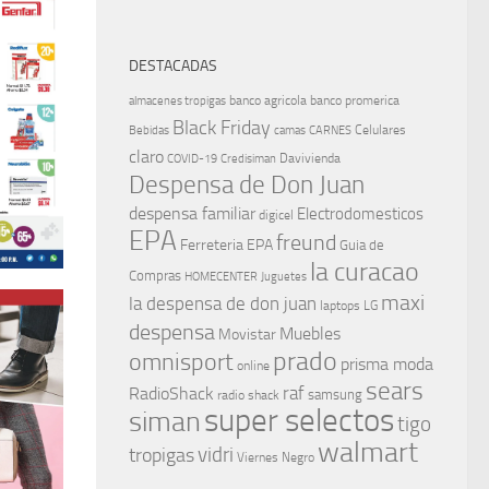
DESTACADAS
banco agricola
banco promerica
almacenes tropigas
Black Friday
Celulares
Bebidas
camas
CARNES
claro
Davivienda
COVID-19
Credisiman
Despensa de Don Juan
despensa familiar
Electrodomesticos
digicel
EPA
freund
Ferreteria EPA
Guia de
la curacao
Compras
HOMECENTER
Juguetes
maxi
la despensa de don juan
laptops
LG
despensa
Muebles
Movistar
prado
omnisport
prisma moda
online
sears
raf
RadioShack
samsung
radio shack
super selectos
siman
tigo
walmart
vidri
tropigas
Viernes Negro