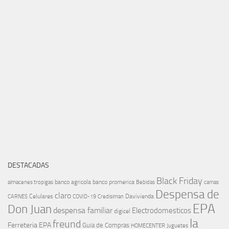
DESTACADAS
Black Friday
banco agricola
banco promerica
almacenes tropigas
Bebidas
camas
Despensa de
claro
Celulares
Davivienda
CARNES
COVID-19
Credisiman
EPA
Don Juan
despensa familiar
Electrodomesticos
digicel
la
freund
Ferreteria EPA
Guia de Compras
HOMECENTER
Juguetes