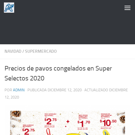
Saltar al contenido
NAVIDAD
/
SUPERMERCADO
Precios de pavos congelados en Super
Selectos 2020
POR
ADMIN
· PUBLICADA
DICIEMBRE 12, 2020
· ACTUALIZADO
DICIEMBRE
12, 2020