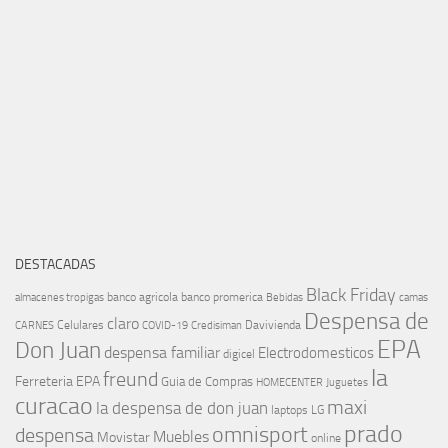
DESTACADAS
Black Friday
banco agricola
banco promerica
almacenes tropigas
Bebidas
camas
Despensa de
claro
Celulares
Davivienda
CARNES
COVID-19
Credisiman
EPA
Don Juan
despensa familiar
Electrodomesticos
digicel
la
freund
Ferreteria EPA
Guia de Compras
HOMECENTER
Juguetes
curacao
maxi
la despensa de don juan
laptops
LG
prado
omnisport
despensa
Muebles
Movistar
online