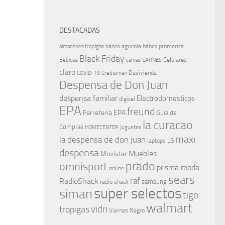
DESTACADAS
banco agricola
banco promerica
almacenes tropigas
Black Friday
Celulares
Bebidas
camas
CARNES
claro
Davivienda
COVID-19
Credisiman
Despensa de Don Juan
despensa familiar
Electrodomesticos
digicel
EPA
freund
Ferreteria EPA
Guia de
la curacao
Compras
HOMECENTER
Juguetes
maxi
la despensa de don juan
laptops
LG
despensa
Muebles
Movistar
prado
omnisport
prisma moda
online
sears
raf
RadioShack
samsung
radio shack
super selectos
siman
tigo
walmart
vidri
tropigas
Viernes Negro