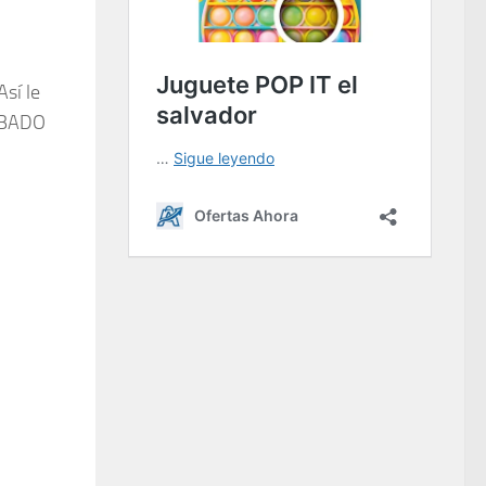
sí le
SABADO