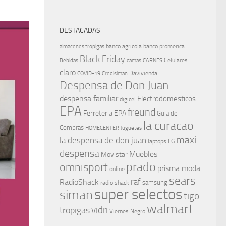
DESTACADAS
banco agricola
banco promerica
almacenes tropigas
Black Friday
Celulares
Bebidas
camas
CARNES
claro
Davivienda
COVID-19
Credisiman
Despensa de Don Juan
despensa familiar
Electrodomesticos
digicel
EPA
freund
Ferreteria EPA
Guia de
la curacao
Compras
HOMECENTER
Juguetes
maxi
la despensa de don juan
laptops
LG
despensa
Muebles
Movistar
prado
omnisport
prisma moda
online
sears
raf
RadioShack
samsung
radio shack
super selectos
siman
tigo
walmart
vidri
tropigas
Viernes Negro