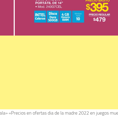
la» «Precios en ofertas dia de la madre 2022 en juegos mue