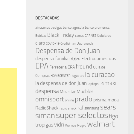
DESTACADAS
banco agricola
banco promerica
almacenes tropigas
Black Friday
Celulares
Bebidas
camas
CARNES
claro
Davivienda
COVID-19
Credisiman
Despensa de Don Juan
despensa familiar
Electrodomesticos
digicel
EPA
freund
Ferreteria EPA
Guia de
la curacao
Compras
HOMECENTER
Juguetes
maxi
la despensa de don juan
laptops
LG
despensa
Muebles
Movistar
prado
omnisport
prisma moda
online
sears
raf
RadioShack
samsung
radio shack
super selectos
siman
tigo
walmart
vidri
tropigas
Viernes Negro