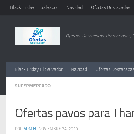
Black Friday El Salvador
Navidad
Ofertas Destacadas
Saltar al contenido
Ofertas, Descuentos, Promociones, 
Black Friday El Salvador
Navidad
Ofertas Destacada
SUPERMERCADO
Ofertas pavos para Th
POR
ADMIN
·
NOVIEMBRE 24, 2020