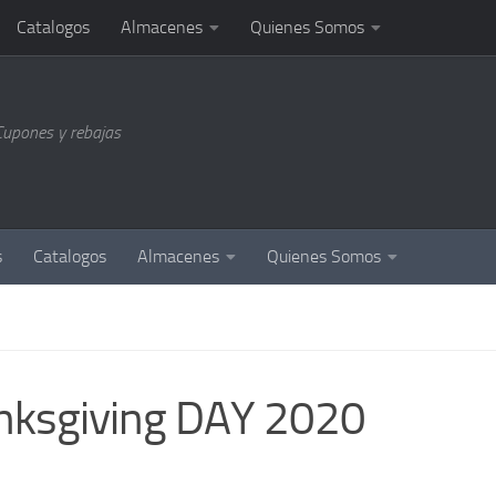
Catalogos
Almacenes
Quienes Somos
Cupones y rebajas
s
Catalogos
Almacenes
Quienes Somos
anksgiving DAY 2020