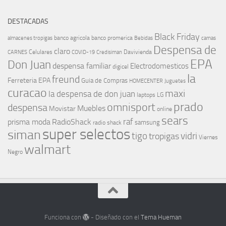
DESTACADAS
Black Friday
banco agricola
banco promerica
almacenes tropigas
Bebidas
camas
Despensa de
claro
Celulares
Davivienda
CARNES
COVID-19
Credisiman
EPA
Don Juan
despensa familiar
Electrodomesticos
digicel
la
freund
Ferreteria EPA
Guia de Compras
HOMECENTER
Juguetes
curacao
maxi
la despensa de don juan
laptops
LG
prado
omnisport
despensa
Muebles
Movistar
online
sears
raf
prisma moda
RadioShack
samsung
radio shack
super selectos
siman
tigo
vidri
tropigas
Viernes
walmart
Negro
Funciona con
- Diseñado con el
Tema Hueman