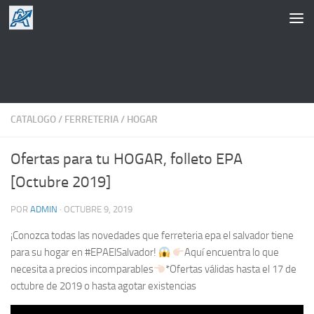
Saltar al contenido
CATALOGO
/
FERRETERIA
/
HOGAR
Ofertas para tu HOGAR, folleto EPA
[Octubre 2019]
POR
ADMIN
·
OCTUBRE 9, 2019
¡Conozca todas las novedades que ferreteria epa el salvador tiene
para su hogar en #EPAElSalvador!
Aquí encuentra lo que
necesita a precios incomparables
*Ofertas válidas hasta el 17 de
octubre de 2019 o hasta agotar existencias