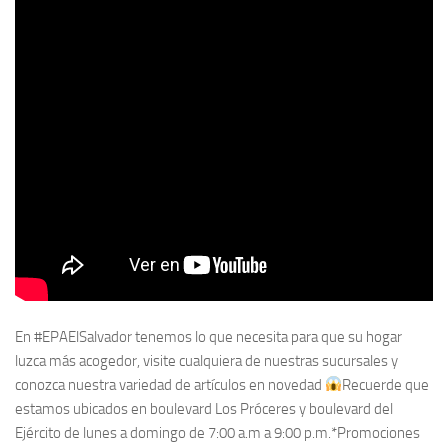
En #EPAElSalvador tenemos lo que necesita para que su hogar
luzca más acogedor, visite cualquiera de nuestras sucursales y
conozca nuestra variedad de artículos en novedad
Recuerde que
estamos ubicados en boulevard Los Próceres y boulevard del
Ejército de lunes a domingo de 7:00 a.m a 9:00 p.m.*Promociones