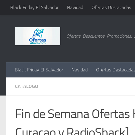
Black Friday El Salvador
Navidad
Ofertas Destacadas
Saltar al contenido
Ofertas, Descuentos, Promociones, 
Black Friday El Salvador
Navidad
Ofertas Destacada
CATALOGO
Fin de Semana Oferta
Curacao y RadioShack]