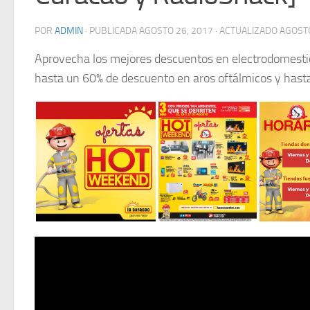
POR
ADMIN
· PUBLICADA
AGOSTO 26, 2017
· ACTUALIZADO
AGOSTO
Aprovecha los mejores descuentos en electrodomestico
hasta un 60% de descuento en aros oftálmicos y has