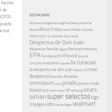
acilito
S de
DESTACADAS
 MOTOS
 puedo
banco agricola
banco promerica
almacenes tropigas
Black Friday
k hot
Celulares
Bebidas
camas
CARNES
claro
Davivienda
COVID-19
Credisiman
Despensa de Don Juan
despensa familiar
Electrodomesticos
digicel
EPA
freund
Ferreteria EPA
Guia de
la curacao
Compras
HOMECENTER
Juguetes
maxi
la despensa de don juan
laptops
LG
despensa
Muebles
Movistar
prado
omnisport
prisma moda
online
sears
raf
RadioShack
samsung
radio shack
super selectos
siman
tigo
walmart
vidri
tropigas
Viernes Negro