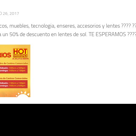
 26, 2017
s, muebles, tecnologia, enseres, accesorios y lentes ???? ?
ta un 50% de descuento en lentes de sol. TE ESPERAMOS ???