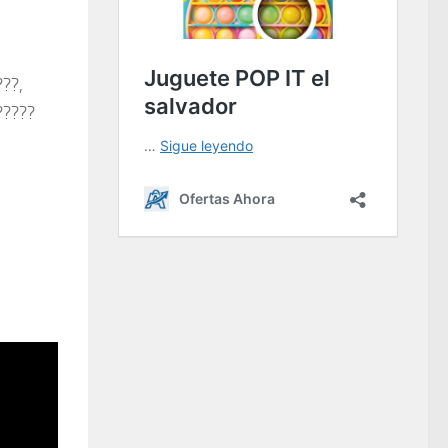
???,
?????