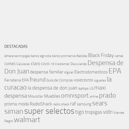
DESTACADAS
Black Friday
banco agricola
banco promerica
almacenes tropigas
Bebidas
camas
Despensa de
claro
Celulares
Davivienda
CARNES
COVID-19
Credisiman
EPA
Don Juan
despensa familiar
Electrodomesticos
digicel
la
freund
Ferreteria EPA
Guia de Compras
HOMECENTER
Juguetes
curacao
maxi
la despensa de don juan
laptops
LG
prado
omnisport
despensa
Muebles
Movistar
online
sears
raf
prisma moda
RadioShack
samsung
radio shack
super selectos
siman
tigo
vidri
tropigas
Viernes
walmart
Negro