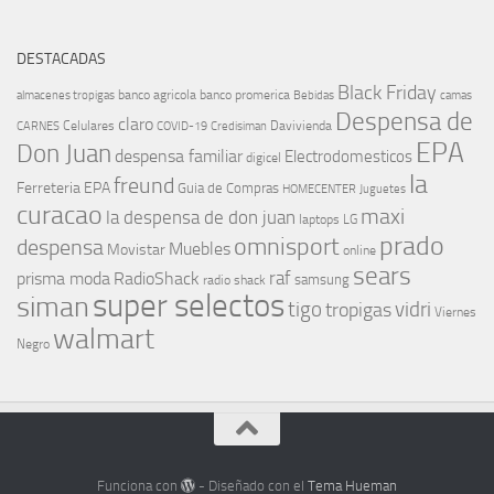
DESTACADAS
Black Friday
banco agricola
banco promerica
almacenes tropigas
Bebidas
camas
Despensa de
claro
Celulares
Davivienda
CARNES
COVID-19
Credisiman
EPA
Don Juan
despensa familiar
Electrodomesticos
digicel
la
freund
Ferreteria EPA
Guia de Compras
HOMECENTER
Juguetes
curacao
maxi
la despensa de don juan
laptops
LG
prado
omnisport
despensa
Muebles
Movistar
online
sears
raf
prisma moda
RadioShack
samsung
radio shack
super selectos
siman
tigo
vidri
tropigas
Viernes
walmart
Negro
Funciona con
- Diseñado con el
Tema Hueman