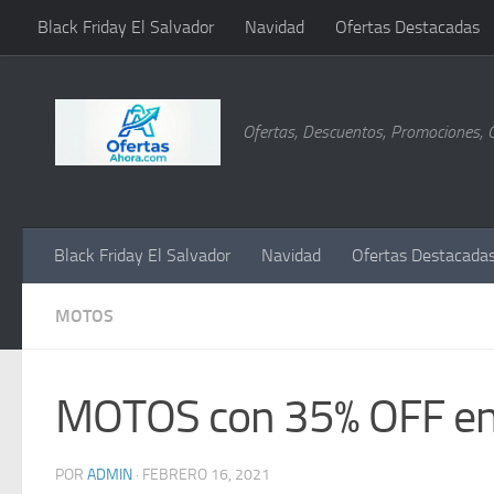
Black Friday El Salvador
Navidad
Ofertas Destacadas
Saltar al contenido
Ofertas, Descuentos, Promociones, 
Black Friday El Salvador
Navidad
Ofertas Destacada
MOTOS
MOTOS con 35% OFF en e
POR
ADMIN
·
FEBRERO 16, 2021