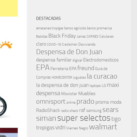
DESTACADAS
1
banco agricola
banco promerica
almacenes tropigas
Black Friday
Celulares
Bebidas
camas
CARNES
claro
Davivienda
COVID-19
Credisiman
Despensa de Don Juan
despensa familiar
Electrodomesticos
digicel
EPA
freund
Ferreteria EPA
Guia de
la curacao
Compras
HOMECENTER
Juguetes
maxi
la despensa de don juan
laptops
LG
despensa
Muebles
Movistar
prado
omnisport
prisma moda
online
sears
raf
RadioShack
samsung
radio shack
super selectos
siman
tigo
walmart
vidri
tropigas
Viernes Negro