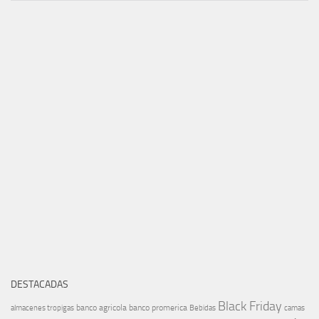
DESTACADAS
Black Friday
banco agricola
banco promerica
almacenes tropigas
Bebidas
camas