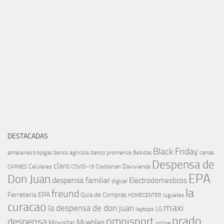
DESTACADAS
Black Friday
banco agricola
banco promerica
almacenes tropigas
Bebidas
camas
Despensa de
claro
Celulares
Davivienda
CARNES
COVID-19
Credisiman
EPA
Don Juan
despensa familiar
Electrodomesticos
digicel
la
freund
Ferreteria EPA
Guia de Compras
HOMECENTER
Juguetes
curacao
maxi
la despensa de don juan
laptops
LG
prado
omnisport
despensa
Muebles
Movistar
online