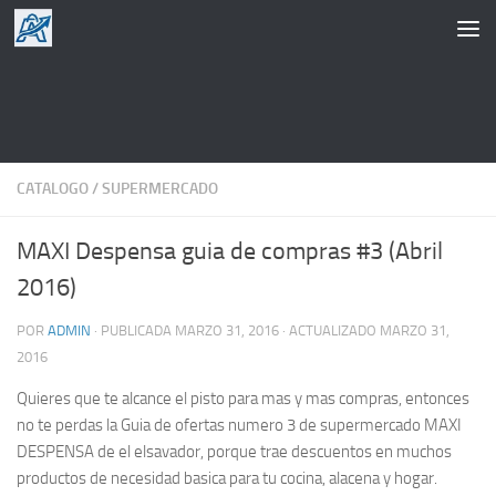
Saltar al contenido
CATALOGO
/
SUPERMERCADO
MAXI Despensa guia de compras #3 (Abril
2016)
POR
ADMIN
· PUBLICADA
MARZO 31, 2016
· ACTUALIZADO
MARZO 31,
2016
Quieres que te alcance el pisto para mas y mas compras, entonces
no te perdas la Guia de ofertas numero 3 de supermercado MAXI
DESPENSA de el elsavador, porque trae descuentos en muchos
productos de necesidad basica para tu cocina, alacena y hogar.