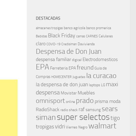
DESTACADAS
banco agricola
banco promerica
almacenes tropigas
Black Friday
Celulares
Bebidas
camas
CARNES
claro
Davivienda
COVID-19
Credisiman
Despensa de Don Juan
despensa familiar
Electrodomesticos
digicel
EPA
freund
Ferreteria EPA
Guia de
la curacao
Compras
HOMECENTER
Juguetes
maxi
la despensa de don juan
laptops
LG
despensa
Muebles
Movistar
prado
omnisport
prisma moda
online
sears
raf
RadioShack
samsung
radio shack
super selectos
siman
tigo
walmart
vidri
tropigas
Viernes Negro