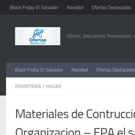
Black Friday El Salvador
Navidad
Ofertas Destacadas
Saltar al contenido
Ofertas, Descuentos, Promociones, 
Black Friday El Salvador
Navidad
Ofertas Destacada
FERRETERIA
/
HOGAR
Materiales de Contrucci
Organizacion – EPA el s