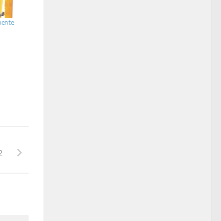
mente
2