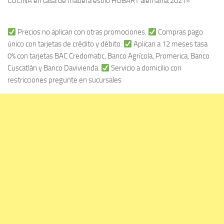
COCINA en casa de madera estilo HOBART alemania 2021»
Precios no aplican con otras promociones.
Compras pago
único con tarjetas de crédito y débito.
Aplican a 12 meses tasa
0% con tarjetas BAC Credomatic, Banco Agrícola, Promerica, Banco
Cuscatlán y Banco Davivienda.
Servicio a domicilio con
restricciones pregunte en sucursales