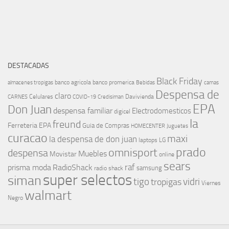
DESTACADAS
Black Friday
banco agricola
banco promerica
almacenes tropigas
Bebidas
camas
Despensa de
claro
Celulares
Davivienda
CARNES
COVID-19
Credisiman
EPA
Don Juan
despensa familiar
Electrodomesticos
digicel
la
freund
Ferreteria EPA
Guia de Compras
HOMECENTER
Juguetes
curacao
maxi
la despensa de don juan
laptops
LG
prado
omnisport
despensa
Muebles
Movistar
online
sears
raf
prisma moda
RadioShack
samsung
radio shack
super selectos
siman
tigo
vidri
tropigas
Viernes
walmart
Negro