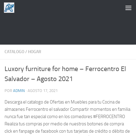
Saltar al contenido
CATALOGO
/
HOGAR
Luxory furniture for home – Ferrocentro El
Salvador – Agosto 2021
POR
ADMIN
·
AGOSTO 17, 2021
Descarga el catalogo de Ofertas en Muebles para tu Cocina de
almacenes Ferrocentro el salvador Compartir momentos en familia
nunca fue tan especial como en los comedores #FERROCENTRO
Realiza tus compras por medio de nuestros botones de compra
click en fanpage de facebook con tus tarjetas de crédito o débito de