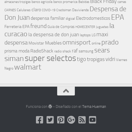
Black Friday
banco agricola
banco promerica
almacenes tropigas
Bebidas
camas
Despensa de
claro
Celulares
Davivienda
CARNES
COVID-19
Credisiman
EPA
Don Juan
despensa familiar
Electrodomesticos
digicel
la
freund
Ferreteria EPA
Guia de Compras
HOMECENTER
Juguetes
curacao
maxi
la despensa de don juan
laptops
LG
prado
omnisport
despensa
Muebles
Movistar
online
sears
raf
prisma moda
RadioShack
samsung
radio shack
super selectos
siman
tigo
vidri
tropigas
Viernes
walmart
Negro
Funciona con
- Diseñado con el
Tema Hueman