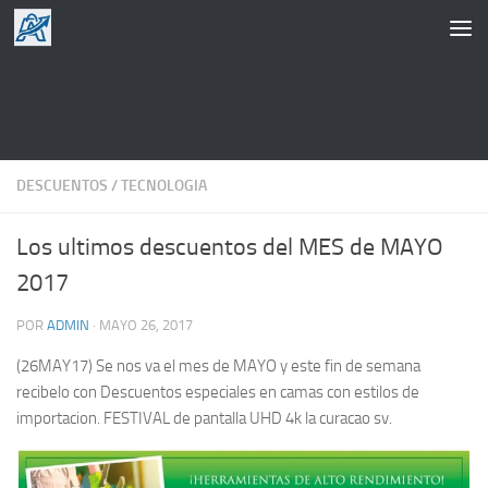
Saltar al contenido
DESCUENTOS
/
TECNOLOGIA
Los ultimos descuentos del MES de MAYO
2017
POR
ADMIN
·
MAYO 26, 2017
(26MAY17) Se nos va el mes de MAYO y este fin de semana
recibelo con Descuentos especiales en camas con estilos de
importacion. FESTIVAL de pantalla UHD 4k la curacao sv.