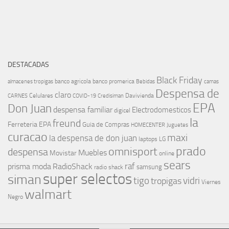
DESTACADAS
Black Friday
banco agricola
banco promerica
almacenes tropigas
Bebidas
camas
Despensa de
claro
Celulares
Davivienda
CARNES
COVID-19
Credisiman
EPA
Don Juan
despensa familiar
Electrodomesticos
digicel
la
freund
Ferreteria EPA
Guia de Compras
HOMECENTER
Juguetes
curacao
maxi
la despensa de don juan
laptops
LG
prado
omnisport
despensa
Muebles
Movistar
online
sears
raf
prisma moda
RadioShack
samsung
radio shack
super selectos
siman
tigo
vidri
tropigas
Viernes
walmart
Negro