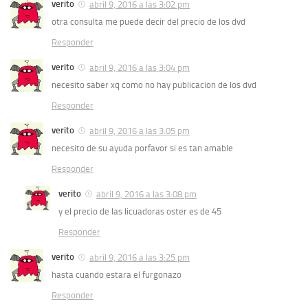
verito
abril 9, 2016 a las 3:02 pm
otra consulta me puede decir del precio de los dvd
Responder
verito
abril 9, 2016 a las 3:04 pm
necesito saber xq como no hay publicacion de los dvd
Responder
verito
abril 9, 2016 a las 3:05 pm
necesito de su ayuda porfavor si es tan amable
Responder
verito
abril 9, 2016 a las 3:08 pm
y el precio de las licuadoras oster es de 45
Responder
verito
abril 9, 2016 a las 3:25 pm
hasta cuando estara el furgonazo
Responder