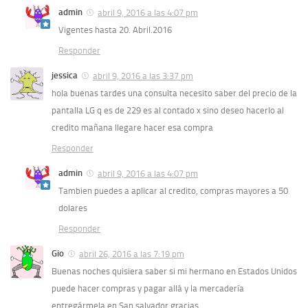
admin
abril 9, 2016 a las 4:07 pm
Vigentes hasta 20. Abril.2016
Responder
jessica
abril 9, 2016 a las 3:37 pm
hola buenas tardes una consulta necesito saber del precio de la
pantalla LG q es de 229 es al contado x sino deseo hacerlo al
credito mañana llegare hacer esa compra
Responder
admin
abril 9, 2016 a las 4:07 pm
Tambien puedes a aplicar al credito, compras mayores a 50
dolares
Responder
Gio
abril 26, 2016 a las 7:19 pm
Buenas noches quisiera saber si mi hermano en Estados Unidos
puede hacer compras y pagar allá y la mercadería
entregármela en San salvador gracias