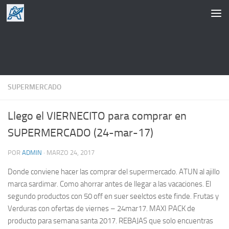
Saltar al contenido
SUPERMERCADO
Llego el VIERNECITO para comprar en
SUPERMERCADO (24-mar-17)
POR
ADMIN
·
MARZO 24, 2017
Donde conviene hacer las comprar del supermercado. ATUN al ajillo
marca sardimar. Como ahorrar antes de llegar a las vacaciones. El
segundo productos con 50 off en suer seelctos este finde. Frutas y
Verduras con ofertas de viernes – 24mar17. MAXI PACK de
producto para semana santa 2017. REBAJAS que solo encuentras