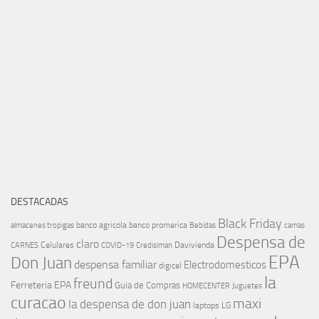
DESTACADAS
Black Friday
banco agricola
banco promerica
almacenes tropigas
Bebidas
camas
Despensa de
claro
Celulares
Davivienda
CARNES
COVID-19
Credisiman
EPA
Don Juan
despensa familiar
Electrodomesticos
digicel
la
freund
Ferreteria EPA
Guia de Compras
HOMECENTER
Juguetes
curacao
maxi
la despensa de don juan
laptops
LG