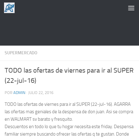
Saltar al contenido
SUPERMERCADO
TODO las ofertas de viernes para ir al SUPER
(22-jul-16)
POR
ADMIN
·
JULIO 22, 2016
TODO las ofertas de viernes para ir al SUPER (22-jul-16). AGARRA
las ofertas mas geniales de la despensa de don juan. Asi se compra
en WALMART sv barato y fresquito.
Descuentos en todo lo que tu hogar necesita este friday. Despensa
familiar siempre buscando ofrecer las ofertas q te gustan. Donde