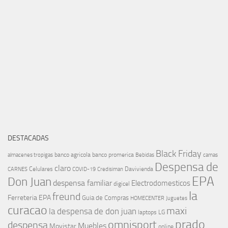
DESTACADAS
Black Friday
banco agricola
banco promerica
almacenes tropigas
Bebidas
camas
Despensa de
claro
Celulares
Davivienda
CARNES
COVID-19
Credisiman
EPA
Don Juan
despensa familiar
Electrodomesticos
digicel
la
freund
Ferreteria EPA
Guia de Compras
HOMECENTER
Juguetes
curacao
maxi
la despensa de don juan
laptops
LG
prado
omnisport
despensa
Muebles
Movistar
online