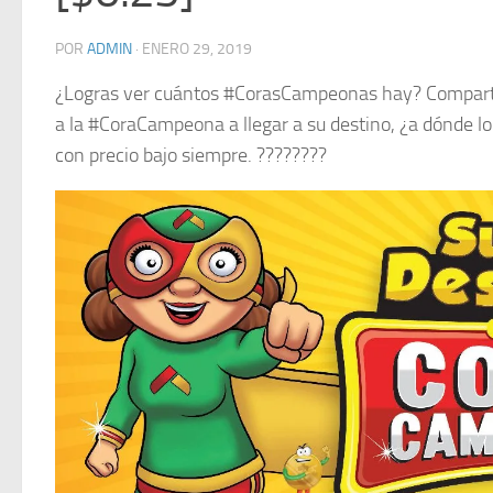
POR
ADMIN
·
ENERO 29, 2019
¿Logras ver cuántos #CorasCampeonas hay? Comparte 
a la #CoraCampeona a llegar a su destino, ¿a dónde lo
con precio bajo siempre. ????????