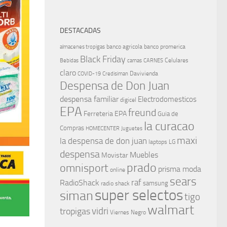
DESTACADAS
banco agricola
banco promerica
almacenes tropigas
Black Friday
Celulares
Bebidas
camas
CARNES
claro
Davivienda
COVID-19
Credisiman
Despensa de Don Juan
despensa familiar
Electrodomesticos
digicel
EPA
freund
Ferreteria EPA
Guia de
la curacao
Compras
HOMECENTER
Juguetes
maxi
la despensa de don juan
laptops
LG
despensa
Muebles
Movistar
prado
omnisport
prisma moda
online
sears
raf
RadioShack
samsung
radio shack
super selectos
siman
tigo
walmart
vidri
tropigas
Viernes Negro