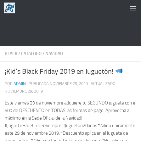
Saltar al contenido
BLACK
/
CATALOGO
/
NAVIDAD
¡Kid’s Black Friday 2019 en Juguetón!
POR
ADMIN
· PUBLICADA
NOVIEMBRE 29, 2019
· ACTUALIZADO
NOVIEMBRE 29, 2019
Este viernes 29 de noviembre adquiere tu SEGUNDO juguete con el
50% de DESCUENTO en TODAS las formas de pago ¡Aprovecha al
máximo en la Sede Oficial de la Navidad!
#JugarTeHaceCrecerSiempre #Juguetón20años*Válido únicamente
este 29 de noviembre 2019. *Descuento aplica en el juguete de
menor valor. *Válido en todas las formas de pago. *No aplica en