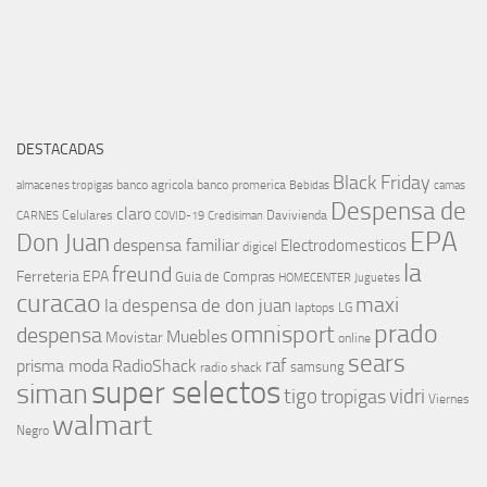
DESTACADAS
Black Friday
banco agricola
banco promerica
almacenes tropigas
Bebidas
camas
Despensa de
claro
Celulares
Davivienda
CARNES
COVID-19
Credisiman
EPA
Don Juan
despensa familiar
Electrodomesticos
digicel
la
freund
Ferreteria EPA
Guia de Compras
HOMECENTER
Juguetes
curacao
maxi
la despensa de don juan
laptops
LG
prado
omnisport
despensa
Muebles
Movistar
online
sears
raf
prisma moda
RadioShack
samsung
radio shack
super selectos
siman
tigo
vidri
tropigas
Viernes
walmart
Negro