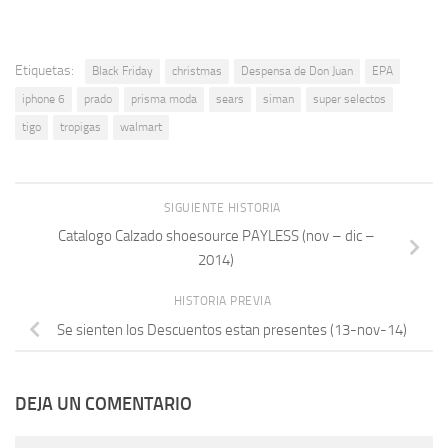
Etiquetas:
Black Friday
christmas
Despensa de Don Juan
EPA
iphone 6
prado
prisma moda
sears
siman
super selectos
tigo
tropigas
walmart
SIGUIENTE HISTORIA
Catalogo Calzado shoesource PAYLESS (nov – dic –
2014)
HISTORIA PREVIA
Se sienten los Descuentos estan presentes (13-nov-14)
DEJA UN COMENTARIO