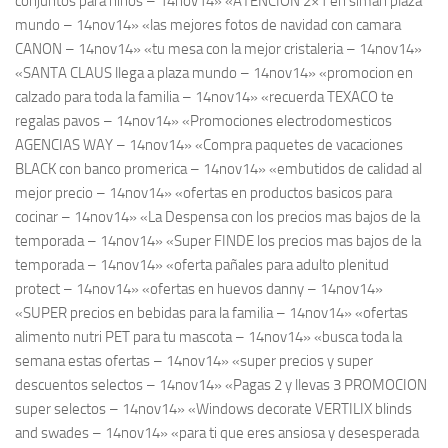
conjuntos para niños – 14nov14» «ATENCION 2×1 en siman plaza
mundo – 14nov14» «las mejores fotos de navidad con camara
CANON – 14nov14» «tu mesa con la mejor cristaleria – 14nov14»
«SANTA CLAUS llega a plaza mundo – 14nov14» «promocion en
calzado para toda la familia – 14nov14» «recuerda TEXACO te
regalas pavos – 14nov14» «Promociones electrodomesticos
AGENCIAS WAY – 14nov14» «Compra paquetes de vacaciones
BLACK con banco promerica – 14nov14» «embutidos de calidad al
mejor precio – 14nov14» «ofertas en productos basicos para
cocinar – 14nov14» «La Despensa con los precios mas bajos de la
temporada – 14nov14» «Super FINDE los precios mas bajos de la
temporada – 14nov14» «oferta pañales para adulto plenitud
protect – 14nov14» «ofertas en huevos danny – 14nov14»
«SUPER precios en bebidas para la familia – 14nov14» «ofertas
alimento nutri PET para tu mascota – 14nov14» «busca toda la
semana estas ofertas – 14nov14» «super precios y super
descuentos selectos – 14nov14» «Pagas 2 y llevas 3 PROMOCION
super selectos – 14nov14» «Windows decorate VERTILIX blinds
and swades – 14nov14» «para ti que eres ansiosa y desesperada