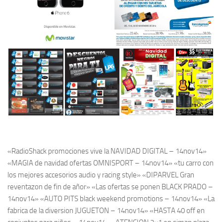
«RadioShack promociones vive la NAVIDAD DIGITAL – 14nov14»
«MAGIA de navidad ofertas OMNISPORT – 14nov14» «tu carro con
los mejores accesorios audio y racing style» «DIPARVEL Gran
reventazon de fin de añor» «Las ofertas se ponen BLACK PRADO –
14nov14» «AUTO PITS black weekend promotions – 14nov14» «La
fabrica de la diversion JUGUETON – 14nov14» «HASTA 40 off en