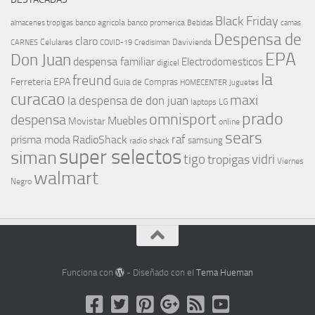
Black Friday
banco agricola
banco promerica
almacenes tropigas
Bebidas
camas
Despensa de
claro
Celulares
Davivienda
CARNES
COVID-19
Credisiman
EPA
Don Juan
despensa familiar
Electrodomesticos
digicel
la
freund
Ferreteria EPA
Guia de Compras
HOMECENTER
Juguetes
curacao
maxi
la despensa de don juan
laptops
LG
prado
omnisport
despensa
Muebles
Movistar
online
sears
raf
prisma moda
RadioShack
samsung
radio shack
super selectos
siman
tigo
vidri
tropigas
Viernes
walmart
Negro
Funciona con
- Diseñado con el
Tema Hueman