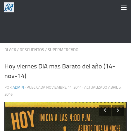
Saltar al contenido
BLACK
/
DESCUENTOS
/
SUPERMERCADO
Hoy viernes DIA mas Barato del año (14-
nov-14)
POR
ADMIN
· PUBLICADA
NOVIEMBRE 14, 2014
· ACTUALIZADO
ABRIL 5,
2016