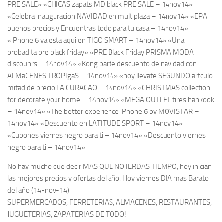
PRE SALE» «CHICAS zapats MD black PRE SALE – 14nov14»
«Celebra inauguracion NAVIDAD en multiplaza – 14nov14» «EPA
buenos precios y Encuentras todo para tu casa – 14nov14»
«iPhone 6 ya esta aqui en TIGO SMART – 14nov14» «Una
probadita pre black friday» «PRE Black Friday PRISMA MODA
discounrs – 14nov14» «Kong parte descuento de navidad con
ALMaCENES TROPIgaS – 14nov14» «hoy llevate SEGUNDO artculo
mitad de precio LA CURACAO – 14nov14» «CHRISTMAS collection
for decorate your home – 14nov14» «MEGA OUTLET tires hankook
– 14nov14» «The better experience iPhone 6 by MOVISTAR –
14nov14» «Descuento en LATITUDE SPORT – 14nov14»
«Cupones viernes negro para ti – 14nov14» «Descuento viernes
negro para ti – 14nov14»
No hay mucho que decir MAS QUE NO IERDAS TIEMPO, hoy inician
las mejores precios y ofertas del año. Hoy viernes DIA mas Barato
del año (14-nov-14)
SUPERMERCADOS, FERRETERIAS, ALMACENES, RESTAURANTES,
JUGUETERIAS, ZAPATERIAS DE TODO!