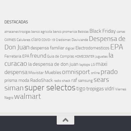
DESTACADAS
Black Friday
banco agricola
banco promerica
almacenes tropigas
Bebidas
camas
Despensa de
claro
Celulares
Davivienda
CARNES
COVID-19
Credisiman
EPA
Don Juan
despensa familiar
Electrodomesticos
digicel
la
freund
Ferreteria EPA
Guia de Compras
HOMECENTER
Juguetes
curacao
maxi
la despensa de don juan
laptops
LG
prado
omnisport
despensa
Muebles
Movistar
online
sears
raf
prisma moda
RadioShack
samsung
radio shack
super selectos
siman
tigo
vidri
tropigas
Viernes
walmart
Negro