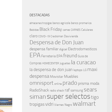
DESTACADAS
banco agricola
banco promerica
almacenes tropigas
Black Friday
Celulares
Bebidas
camas
CARNES
claro
Davivienda
COVID-19
Credisiman
Despensa de Don Juan
despensa familiar
Electrodomesticos
digicel
EPA
freund
Ferreteria EPA
Guia de
la curacao
Compras
HOMECENTER
Juguetes
maxi
la despensa de don juan
laptops
LG
despensa
Muebles
Movistar
prado
omnisport
prisma moda
online
sears
raf
RadioShack
samsung
radio shack
super selectos
siman
tigo
walmart
vidri
tropigas
Viernes Negro