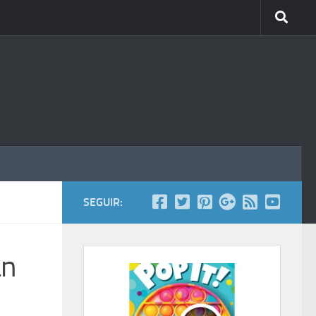
SEGUIR:
an