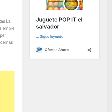
tas La
 siempre
uper
Ademas