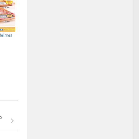
del mes
o