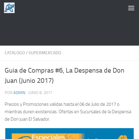
Saltar al contenido
CATALOGO
/
SUPERMERCADO
Guia de Compras #6, La Despensa de Don
Juan (Junio 2017)
POR
ADMIN
·
JUNIO 8, 2017
Precios y Promociones validas hasta el 06 de Julio de 2017 o
mientras duren existencias. Ofertas en Sucursales de la Despensa
de Don juan El Salvador.