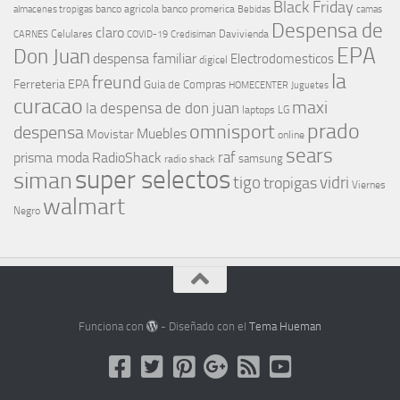
Black Friday
banco agricola
banco promerica
almacenes tropigas
Bebidas
camas
Despensa de
claro
Celulares
Davivienda
CARNES
COVID-19
Credisiman
EPA
Don Juan
despensa familiar
Electrodomesticos
digicel
la
freund
Ferreteria EPA
Guia de Compras
HOMECENTER
Juguetes
curacao
maxi
la despensa de don juan
laptops
LG
prado
omnisport
despensa
Muebles
Movistar
online
sears
raf
prisma moda
RadioShack
samsung
radio shack
super selectos
siman
tigo
vidri
tropigas
Viernes
walmart
Negro
Funciona con
- Diseñado con el
Tema Hueman