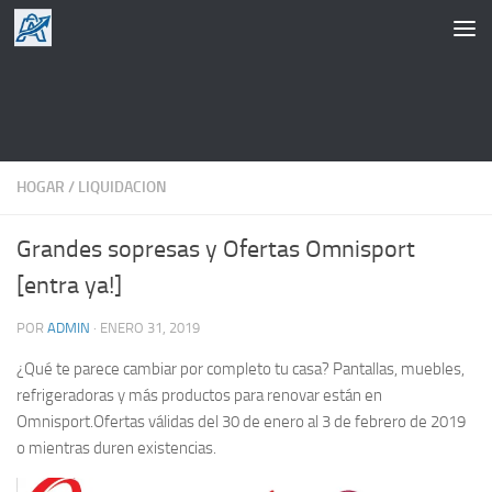
Saltar al contenido
HOGAR
/
LIQUIDACION
Grandes sopresas y Ofertas Omnisport
[entra ya!]
POR
ADMIN
·
ENERO 31, 2019
¿Qué te parece cambiar por completo tu casa? Pantallas, muebles,
refrigeradoras y más productos para renovar están en
Omnisport.Ofertas válidas del 30 de enero al 3 de febrero de 2019
o mientras duren existencias.