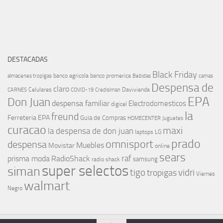
DESTACADAS
Black Friday
banco agricola
banco promerica
almacenes tropigas
Bebidas
camas
Despensa de
claro
Celulares
Davivienda
CARNES
COVID-19
Credisiman
EPA
Don Juan
despensa familiar
Electrodomesticos
digicel
la
freund
Ferreteria EPA
Guia de Compras
HOMECENTER
Juguetes
curacao
maxi
la despensa de don juan
laptops
LG
prado
omnisport
despensa
Muebles
Movistar
online
sears
raf
prisma moda
RadioShack
samsung
radio shack
super selectos
siman
tigo
vidri
tropigas
Viernes
walmart
Negro