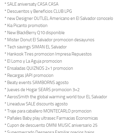
* SALE aniversaty CASA CASA
* Descuentos y Beneficios CLUB LPG
* new Designer OUTLEL Americano en El Salvador conocelo
* Kia Picanto promotion
* New BlackBerry Q10 disponible
* Mister Donut El Salvador promocion desayunos
* Tech savings SIMAN EL Salvador
* Hankook Tires promocion Impresa Repuestos
* El Lomo y La Aguja promocion
* Ensaladas QUIZNOS 2×1 promocion
* Recargas JAPI promocion
* Beaty events SAMBORNS agosto
* Jueves de Hogar SEARS promocion 3×2
* AerosSmith the global warming world tour EL Salvador
* Lineaduw SALE discounts agosto
* Traje para caballero MONTECARLO promocion
* Pañales Baby play ultrasec Farmacias Economicas
* Cupon de descuento OMNI MUSIC aniversario 25
* Supermercado Despensa Familiar precios bajos