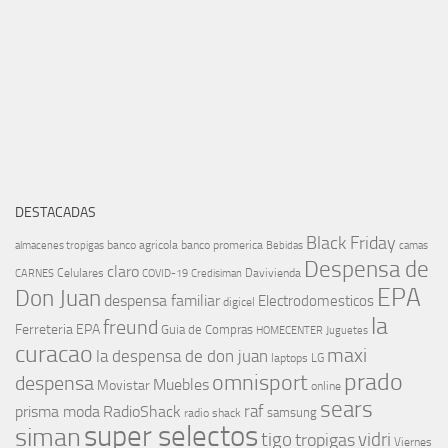
DESTACADAS
Black Friday
banco agricola
banco promerica
almacenes tropigas
Bebidas
camas
Despensa de
claro
Celulares
Davivienda
CARNES
COVID-19
Credisiman
EPA
Don Juan
despensa familiar
Electrodomesticos
digicel
la
freund
Ferreteria EPA
Guia de Compras
HOMECENTER
Juguetes
curacao
maxi
la despensa de don juan
laptops
LG
prado
omnisport
despensa
Muebles
Movistar
online
sears
raf
prisma moda
RadioShack
samsung
radio shack
super selectos
siman
tigo
vidri
tropigas
Viernes