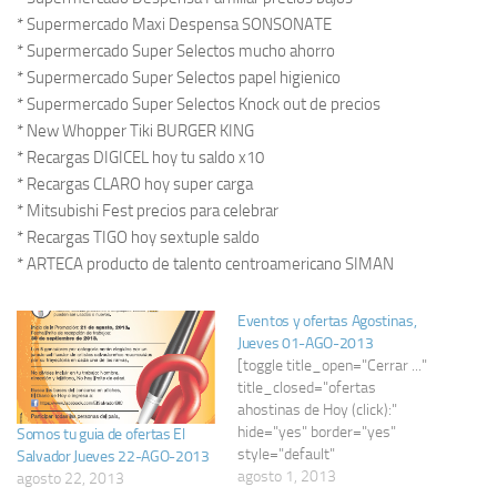
* Supermercado Maxi Despensa SONSONATE
* Supermercado Super Selectos mucho ahorro
* Supermercado Super Selectos papel higienico
* Supermercado Super Selectos Knock out de precios
* New Whopper Tiki BURGER KING
* Recargas DIGICEL hoy tu saldo x10
* Recargas CLARO hoy super carga
* Mitsubishi Fest precios para celebrar
* Recargas TIGO hoy sextuple saldo
* ARTECA producto de talento centroamericano SIMAN
Eventos y ofertas Agostinas,
Jueves 01-AGO-2013
[toggle title_open="Cerrar ..."
title_closed="ofertas
ahostinas de Hoy (click):"
hide="yes" border="yes"
Somos tu guia de ofertas El
style="default"
Salvador Jueves 22-AGO-2013
excerpt_length="0"
agosto 1, 2013
agosto 22, 2013