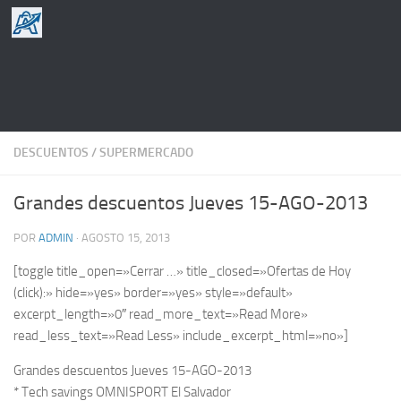
Saltar al contenido
DESCUENTOS
/
SUPERMERCADO
Grandes descuentos Jueves 15-AGO-2013
POR
ADMIN
·
AGOSTO 15, 2013
[toggle title_open=»Cerrar …» title_closed=»Ofertas de Hoy
(click):» hide=»yes» border=»yes» style=»default»
excerpt_length=»0″ read_more_text=»Read More»
read_less_text=»Read Less» include_excerpt_html=»no»]
Grandes descuentos Jueves 15-AGO-2013
* Tech savings OMNISPORT El Salvador