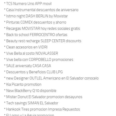
* TCS Numero Uno APP movil
* Casa Instrumental descuentos de aniversario
* Istmo night DASH BERLIN by Movistar
* Pinturas COMEX descuentos y ahorro
* Recargas MOVISTAR hoy redes sociales gratis
* Back to school FERROCENTRO ofertas
* Beauty rest recharge SLEEP CENTER discounts
* Clean accesorios en VIDRI
* Vive Bella al costo NOVALASSER
* Vive bella con CORPOBELLO promociones
* SALE aniversaty CASA CASA
* Descuentos y Beneficios CLUB LPG
* new Designer OUTLEL Americano en El Salvador conocelo
* Kia Picanto promotion
* New BlackBerry Q10 disponible
* Mister Donut El Salvador promocion desayunos
* Tech savings SIMAN EL Salvador
* Hankook Tires promocion Impresa Repuestos
* El Lomo y La Aguja promocion