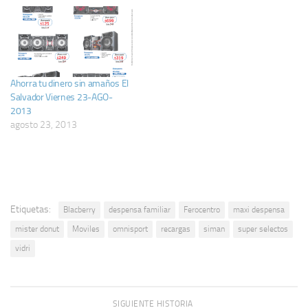
read_more_text="Read
More" read_less_text="Read
Less"
include_excerpt_html="no"]
*Descuento en moviles con
PRADO *USA y CANADA
Ahorra tu dinero sin amaños El
llamadas 5 centavos TIGO
Salvador Viernes 23-AGO-
*The smurfs 2 CINEPOLIS
2013
*Pollo Campero promotion
agosto 23, 2013
Wolverine *Consuma 2013
actividades 01 Agosto
*Credicuotas SIMAN en plaza
mundo *Pollo campestre
promotion…
Etiquetas:
Blacberry
despensa familiar
Ferocentro
maxi despensa
mister donut
Moviles
omnisport
recargas
siman
super selectos
vidri
SIGUIENTE HISTORIA