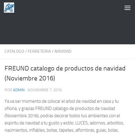
Saltar al contenido
CATALOGO
/
FERRETERIA
/
NAVIDAD
FREUND catalogo de productos de navidad
(Noviembre 2016)
POR
ADMIN
·
NOVIEMBRE 7, 2016
Ya va ser momento de colocar el arbol de navidad en casa y tu
oficina, y gracias FREUND catalogo de productos de navidad
(Noviembre 2016), podras decorar todos tus ambientes con el
espiritu de navidad a tu gusto y estilo. LUCES; adornos, arbolitos,
nacimientos, inflables, botas, tapetes, alfombras, guias, bolas,