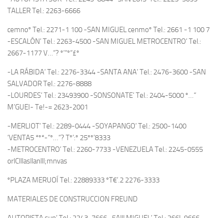
TALLER Tel.: 2263-6666
cemnoº Tel.: 2271-1 100 -SAN MIGUEL cenmoº Tel.: 2661 -1 100 7
-ESCALÓN’ Tel.: 2263-4500 -SAN MIGUEL METROCENTRO’ Tel.:
2667-1177 V…“? º’“º“£º
-LA RÁBIDA’ Tel.: 2276-3344 -SANTA ANA’ Tel.: 2476-3600 -SAN
SALVADOR Tel.: 2276-8888
-LOURDES’ Tel.: 23493900 -SONSONATE’ Tel.: 2404-5000 º…“
M’GUEI- Te!-= 2623-2001
-MERLIOT’ Tel.: 2289-0444 -SOYAPANGO’ Tel.: 2500-1400
‘VENTA5 *º*-“º…“? Tº’:º 25ºº’8333
-METROCENTRO’ Tel.: 2260-7733 -VENEZUELA Tel.: 2245-0555
orlClllasllanlll;mnvas
ºPLAZA MERUOÍ Tel.: 22889333 ºT€’.2 2276-3333
MATERIALES DE CONSTRUCCION FREUND