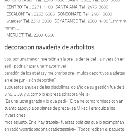
AUTOPlSTA sun’ Tel.: 2243-7666 -5Alll MIGUEL’ Tel.: 266l-9666
-CENTRO’ Tel.: 2271-1100 -SANTA ANA’ Tel.: 2476-3600
-ESCALÓN’ Tel.: 2263-6666 -SONSONATE’ Tel.: 2404-5000
-wuaoesº Tel: 2349-3900 -SOYAPANGO Tel.: 2500-1400 ‘…mºmm
mmm…
-MERLIOT’ Tel.: 2289-6666
decoracion navideña de arbolitos
vos, por una mayor inversión en la pre- sidente del , la inversión en
esti- podria hacer una mayor inver-
paración de los atletasy mejorarlos pre- mulos deportivos a atletas
en el segun- sión deportiva”.
supuestos anuales de las disciplinas. do año de su gestión fue de $
3 45, 3 39, y 0, como lo expresalatiradora Melis-
“Es una lucha ganada y lo que pedi- “El tie ne compromisos con en
cuanto aapoyo alos planes de prepa- sa Mikec, j erarquiz arlas
inversiones.
mos esjusto. En el hay trabaja- fuerzas políticas que lo acompañan
en raciónyparticipaciónalosatletassalva- “Todos reciben el paquete