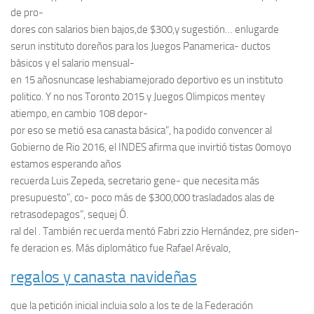
de pro-
dores con salarios bien bajos,de $300,y sugestión… enlugarde
serun instituto doreños para los Juegos Panamerica- ductos
básicos y el salario mensual-
en 15 añosnuncase leshabiamejorado deportivo es un instituto
politico. Y no nos Toronto 2015 y Juegos Olimpicos mentey
atiempo, en cambio 108 depor-
por eso se metió esa canasta básica”, ha podido convencer al
Gobierno de Rio 2016, el INDES afirma que invirtió tistas 0omoyo
estamos esperando años
recuerda Luis Zepeda, secretario gene- que necesita más
presupuesto”, co- poco más de $300,000 trasladados alas de
retrasodepagos”, sequej Ó.
ral del . También rec uerda mentó Fabri zzio Hernández, pre siden-
fe deracion es. Más diplomático fue Rafael Arévalo,
regalos y canasta navideñas
que la petición inicial incluia solo a los te de la Federación