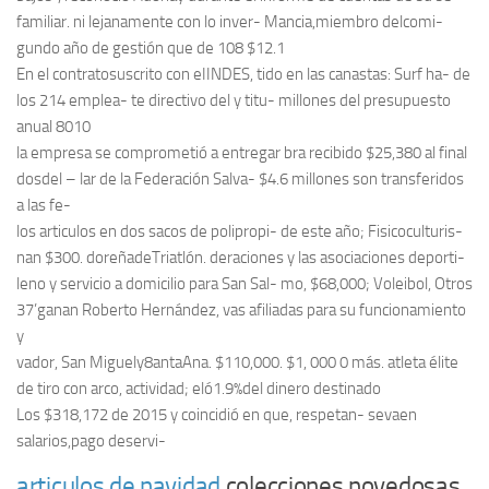
familiar. ni lejanamente con lo inver- Mancia,miembro delcomi-
gundo año de gestión que de 108 $12.1
En el contratosuscrito con eIINDES, tido en las canastas: Surf ha- de
los 214 emplea- te directivo del y titu- millones del presupuesto
anual 8010
la empresa se comprometió a entregar bra recibido $25,380 al final
dosdel – lar de la Federación Salva- $4.6 millones son transferidos
a las fe-
los articulos en dos sacos de polipropi- de este año; Fisicoculturis-
nan $300. doreñadeTriatlón. deraciones y las asociaciones deporti-
leno y servicio a domicilio para San Sal- mo, $68,000; Voleibol, Otros
37’ganan Roberto Hernández, vas afiliadas para su funcionamiento
y
vador, San Miguely8antaAna. $110,000. $1, 000 0 más. atleta élite
de tiro con arco, actividad; eló1.9%del dinero destinado
Los $318,172 de 2015 y coincidió en que, respetan- sevaen
salarios,pago deservi-
articulos de navidad
colecciones novedosas