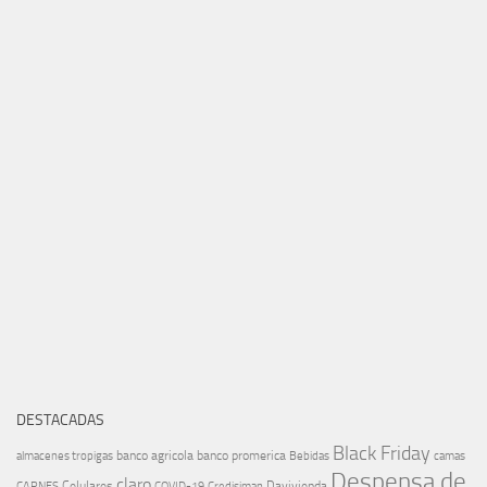
DESTACADAS
Black Friday
banco agricola
banco promerica
almacenes tropigas
Bebidas
camas
Despensa de
claro
Celulares
Davivienda
CARNES
COVID-19
Credisiman