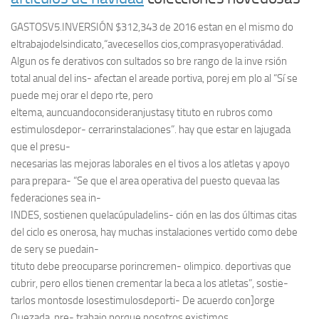
GASTOSV5.INVERSIÓN $312,343 de 2016 estan en el mismo do
eltrabajodelsindicato,“avecesellos cios,comprasyoperativádad.
Algun os fe derativos con sultados so bre rango de la inve rsión
total anual del ins- afectan el areade portiva, porej em plo al “Sí se
puede mej orar el depo rte, pero
eltema, auncuandoconsideranjustasy tituto en rubros como
estimulosdepor- cerrarinstalaciones”. hay que estar en lajugada
que el presu-
necesarias las mejoras laborales en el tivos a los atletas y apoyo
para prepara- “Se que el area operativa del puesto quevaa las
federaciones sea in-
INDES, sostienen quelacúpuladelins- ción en las dos últimas citas
del ciclo es onerosa, hay muchas instalaciones vertido como debe
de sery se puedain-
tituto debe preocuparse porincremen- olimpico. deportivas que
cubrir, pero ellos tienen crementar la beca a los atletas”, sostie-
tarlos montosde losestimulosdeporti- De acuerdo con]orge
Quezada, pre- trabajo porque nosotros existimos.