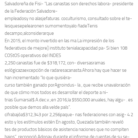
Salvadoreña de Fisi- “Las canastas son derechos labora- presidente
de la Federación Salvadore-
empleadosy no alasjefaturas. coculturismo, consultado sobre el te-
lesquesepelearonen sumomentoyalo ñadeTenis
decampo,alconsiderarque
En 2015, el monto invertido en las ma La impresión de los
federativos de mejore] instituto tenialacapacidad pa- Si bien 108
COStOS operativos del INDES
2,250 canastas fue de $318,172, con- diversasramas
eslógicazaexcepción de radaresacanasta.Ahora hay que hacer se
han incrementado “lo que quisiéra-
curso también ganado porAgroindus- la , que recibe unavaloración
de que cómo mos todos es desarrollar el deporte a ni-
trias Gumarsal$.A.dec.v.;en 2016,la $550,000 anuales, hay algu- . es
posible que demos alla velde país”.
cifrabajóa$312,343 por 2,256paque- nas federaciones con asig- 4 2
esto y los estímulos estén En agosto, Quezada también reveló
tes de productos básicos de asistencia naciones que no compiten
bajos”, reconoció Adonay durante el informe de cuentas de su se-