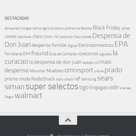
DESTACADAS
Black Friday
banco agricola
banco promerica
almacenes tropigas
Bebidas
camas
Despensa de
claro
Celulares
Davivienda
CARNES
COVID-19
Credisiman
EPA
Don Juan
despensa familiar
Electrodomesticos
digicel
la
freund
Ferreteria EPA
Guia de Compras
HOMECENTER
Juguetes
curacao
maxi
la despensa de don juan
laptops
LG
prado
omnisport
despensa
Muebles
Movistar
online
sears
raf
prisma moda
RadioShack
samsung
radio shack
super selectos
siman
tigo
vidri
tropigas
Viernes
walmart
Negro