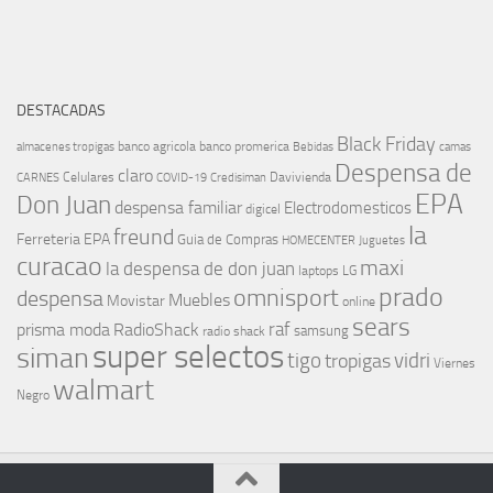
DESTACADAS
Black Friday
banco agricola
banco promerica
almacenes tropigas
Bebidas
camas
Despensa de
claro
Celulares
Davivienda
CARNES
COVID-19
Credisiman
EPA
Don Juan
despensa familiar
Electrodomesticos
digicel
la
freund
Ferreteria EPA
Guia de Compras
HOMECENTER
Juguetes
curacao
maxi
la despensa de don juan
laptops
LG
prado
omnisport
despensa
Muebles
Movistar
online
sears
raf
prisma moda
RadioShack
samsung
radio shack
super selectos
siman
tigo
vidri
tropigas
Viernes
walmart
Negro