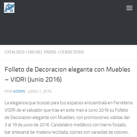
Saltar al contenido
CATALOGO
/
DIA DEL PADRE
/
FERRETERIA
Folleto de Decoracion elegante con Muebles
– VIDRI (Junio 2016)
POR
ADMIN
·
JUNIO 7, 2016
La elegancia que buscas para tus espacios encuentrala en Ferreteria
VIDRI de el salvador que trae en este mes e Junio 2016 su Folleto
de Decoracion elegante con Muebles, con promociones validas del
3 al 19 de junio de 2016. Candelabro metálicos con hierro forjado,
bar artesanal de madera reciclada, cojines con variedad de colores,