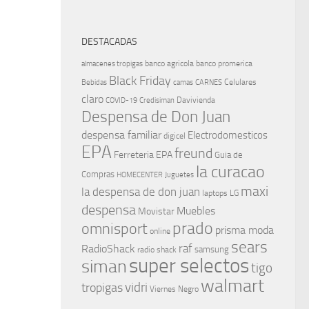
DESTACADAS
banco agricola
banco promerica
almacenes tropigas
Black Friday
Celulares
Bebidas
camas
CARNES
claro
Davivienda
COVID-19
Credisiman
Despensa de Don Juan
despensa familiar
Electrodomesticos
digicel
EPA
freund
Ferreteria EPA
Guia de
la curacao
Compras
HOMECENTER
Juguetes
maxi
la despensa de don juan
laptops
LG
despensa
Muebles
Movistar
prado
omnisport
prisma moda
online
sears
raf
RadioShack
samsung
radio shack
super selectos
siman
tigo
walmart
vidri
tropigas
Viernes Negro