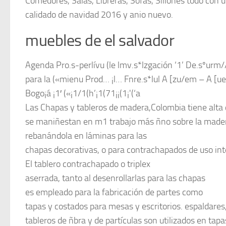
Comedores, Salas, Libreras, Sofas, Sillones todo con 
calidado de navidad 2016 y anio nuevo.
muebles de el salvador
Agenda Pro.s-perlívu (le lmv.s*lzgación ‘1’ De.sºurm/
para la («mienu Prod… ¡l… Fnre.s*lul A [zu/em – A [u
Bogo¡á ¡1′ («¡1/1(h’¡1(71¡¡(1¡'(‘a
Las Chapas y tableros de madera,Colombia tiene alta 
se maniñestan en m1 trabajo más ñno sobre la made
rebanándola en láminas para las
chapas decorativas, o para contrachapados de uso int
El tablero contrachapado o triplex
aserrada, tanto al desenrollarlas para las chapas
es empleado para la fabricación de partes como
tapas y costados para mesas y escritorios. espaldares,
tableros de ñbra y de partículas son utilizados en tap