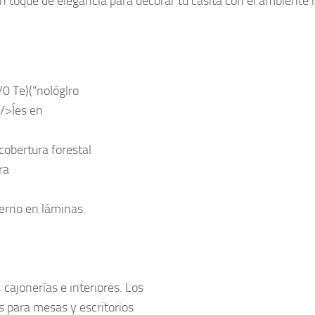
un toque de elegancia para decorar tu casita con el ambiente
/0 Te)(“nológlro
e/>Íes en
cobertura forestal
ra
erno en láminas.
 cajonerías e interiores. Los
as para mesas y escritorios