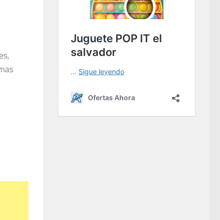
es,
 mas