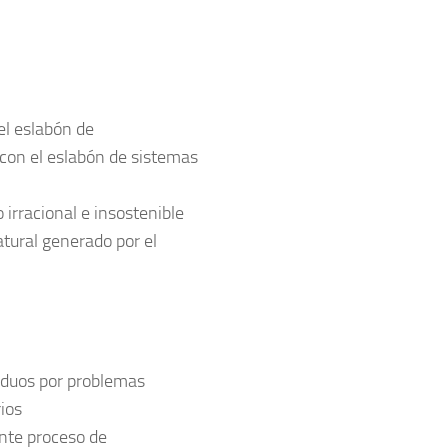
el eslabón de
con el eslabón de sistemas
racional e insostenible
atural generado por el
siduos por problemas
ios
ente proceso de